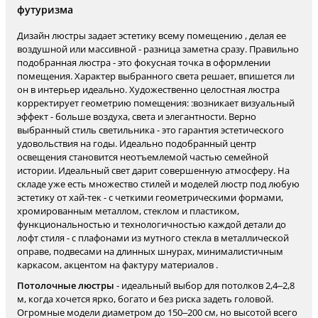
футуризма
Дизайн люстры задает эстетику всему помещению , делая ее
воздушной или массивной - разница заметна сразу. Правильно
подобранная люстра - это фокусная точка в оформлении
помещения. Характер выбранного света решает, впишется ли
он в интерьер идеально. Художественно целостная люстра
корректирует геометрию помещения: :возникает визуальный
эффект - больше воздуха, света и элегантности. Верно
выбранный стиль светильника - это гарантия эстетического
удовольствия на годы. Идеально подобранный центр
освещения становится неотъемлемой частью семейной
истории. Идеальный свет дарит совершенную атмосферу. На
складе уже есть множество стилей и моделей люстр под любую
эстетику от хай-тек - с четкими геометрическими формами,
хромированным металлом, стеклом и пластиком,
функциональностью и технологичностью каждой детали до
лофт стиля - с плафонами из мутного стекла в металлической
оправе, подвесами на длинных шнурах, минималистичным
каркасом, акцентом на фактуру материалов .
Потолочные люстры
- идеальный выбор для потолков 2,4–2,8
м, когда хочется ярко, богато и без риска задеть головой.
Огромные модели диаметром до 150–200 см, но высотой всего