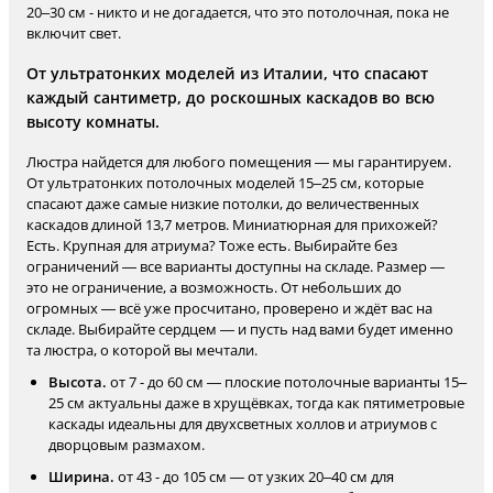
20–30 см - никто и не догадается, что это потолочная, пока не
включит свет.
От ультратонких моделей из Италии, что спасают
каждый сантиметр, до роскошных каскадов во всю
высоту комнаты.
Люстра найдется для любого помещения — мы гарантируем.
От ультратонких потолочных моделей 15–25 см, которые
спасают даже самые низкие потолки, до величественных
каскадов длиной 13,7 метров. Миниатюрная для прихожей?
Есть. Крупная для атриума? Тоже есть. Выбирайте без
ограничений — все варианты доступны на складе. Размер —
это не ограничение, а возможность. От небольших до
огромных — всё уже просчитано, проверено и ждёт вас на
складе. Выбирайте сердцем — и пусть над вами будет именно
та люстра, о которой вы мечтали.
Высота.
от 7 - до 60 см — плоские потолочные варианты 15–
25 см актуальны даже в хрущёвках, тогда как пятиметровые
каскады идеальны для двухсветных холлов и атриумов с
дворцовым размахом.
Ширина.
от 43 - до 105 см — от узких 20–40 см для