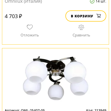
Omnilux (Италия)
14 шт.
4 703 ₽
В КОРЗИНУ
OML-25407-05
213949