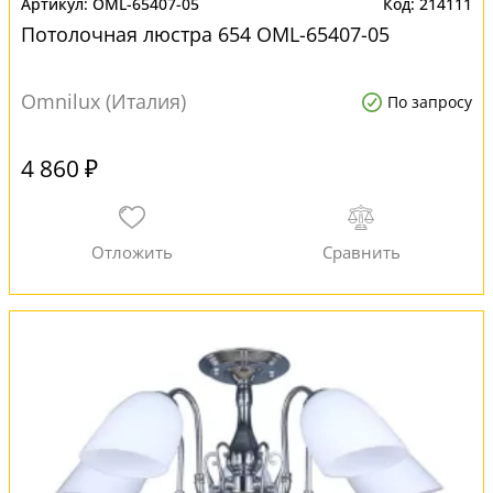
OML-65407-05
214111
Потолочная люстра 654 OML-65407-05
Omnilux (Италия)
По запросу
4 860 ₽