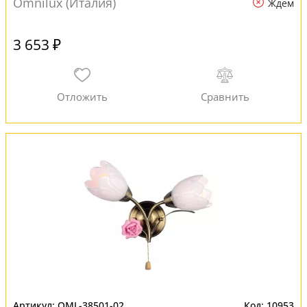
Omnilux (Италия)
Ждем
3 653 ₽
OML-38501-02
10953