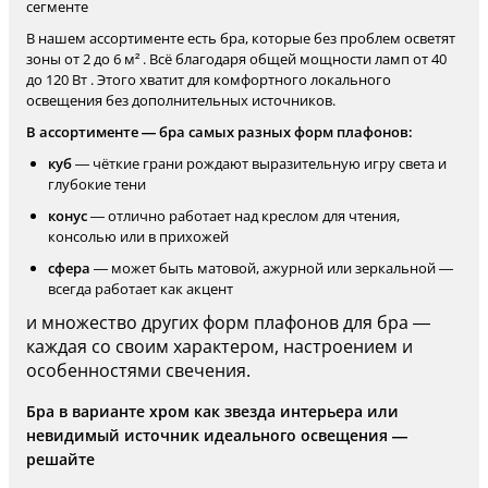
сегменте
В нашем ассортименте есть бра, которые без проблем осветят
зоны от 2 до 6 м² . Всё благодаря общей мощности ламп от 40
до 120 Вт . Этого хватит для комфортного локального
освещения без дополнительных источников.
В ассортименте — бра самых разных форм плафонов:
куб
— чёткие грани рождают выразительную игру света и
глубокие тени
конус
— отлично работает над креслом для чтения,
консолью или в прихожей
сфера
— может быть матовой, ажурной или зеркальной —
всегда работает как акцент
и множество других форм плафонов для бра —
каждая со своим характером, настроением и
особенностями свечения.
Бра в варианте хром как звезда интерьера или
невидимый источник идеального освещения —
решайте