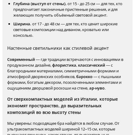
Глубина (выступ от стены).
от 15 - до 25 см — для тех, кто
предпочитает лаконичные пристенные решения, и для
желающих получить объёмный световой акцент.
Ширина.
от 17 - до 48 см — для тех, кто ценит широкие
световые композиции над диваном, кроватью или
консолью.
Настенные светильники как стилевой акцент
Современный
— где традиции встречаются с инновациями в
продуманном дизайне,
флористика
,
классический
— с
благородными материалами, симметричными формами и
атмосферой дворянских особняков,
барокко
— с пышными
формами, богатым декором, позолоченными элементами и
ощущением дворцовой роскоши на стене,
ар-нуво
.
От сверхкомпактных моделей из Италии, которые
экономят пространство, до выразительных
композиций во всю высоту стены
Мы уверены: подходящее бра найдётся в любом случае. От
ультракомпактных моделей шириной 12–15 см, которые
выручают при очень узких стенах, до выразительных