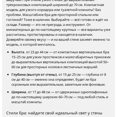
трёхрожковых композиций шириной до 70 см. Компактная
модель для узкого коридора или туалетной комнаты? Без
проблем. Масштабное бра для просторной спальни или
гостиной? Тоже в наличии. Выбирайте — всё готово и ждёт на
складе. Размер — это не преграда, а инструмент. От
миниатюрных до по-настоящему крупных — все варианты уже
рассчитаны, протестированы и находятся в наличии.
Доверяйте своему вкусу — и на вашей стене засияет именно та
модель, о которой мечталось.
Высота.
от 23 до 44 см — от компактных вертикальных бра
15–25 см для узких простенков и малогабаритных прихожих
до выразительных вертикальных композиций высотой 50–
60 см для просторных холлов и лестничных маршей.
Глубина (выступ от стены).
от 15 до 25 см — глубина от 8
см до 40 см — именно она определяет, будет ли бра
скромным или выразительным, заметным или фоновым.
Ширина.
от 17 до 48 см — от сдержанных одноплафонных
до по-настоящему широких 60–70 см — под любой стиль и
масштаб комнаты.
Стили бра: найдите свой идеальный свет у стены