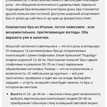
утонченность. Стилистика настенного света играет ключевую
роль - это обещание эстетического удовольствия. Идеально
подходящее бра вписывается в историю дома. Бра становится
душой спальни или гостиной. Доступен широкий ассортимент
бра от ретро до хай-тека от ар-нуво до флористика стиля .
Компактное бра из Италии, почти невесомое - или
монументальное, притягивающее взгляды. Оба
варианта уже в наличии.
Масштаб настенного светильника — это его роль в интерьере.
От изящных 12-сантиметровых бра до полуметровых
композиций с тремя плафонами. Узкая прихожая? Подойдут
модели шириной 12–20 см. Просторная спальня? Бра с двумя
плафонами и размахом 50–70 см станут идеальным
обрамлением изголовья. Размер — это не ограничение, а
возможность. От небольших до крупных — всё уже
просчитано, проверено и ждёт вас на складе. Выбирайте
сердцем — и пусть на вашей стене будет именно то бра, о
котором вы мечтали.
Высота
от 23 - до 44 см — высокие стены дают возможность
выбрать вертикальные композиции: модели 50–60 см
преображают обычную стену в изящный световой акцент.