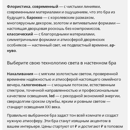
Флористика
,
современный
— с чистыми линиями,
современными материалами и ощущением, что это бра из
будущего,
барокко
— с королевским размахом,
многоярусным декором, золотом и витиеватыми формами —
настоящая дворцовая роскошь без компромиссов,
классический
— с благородными материалами,
симметричными формами и атмосферой дворянских
особняков — настенный свет, не подвластный времени,
ар-
нуво
.
Выберите свою технологию света в настенном бра
Накаливания
— с мягким золотистым светом, проверенной
временем надёжностью и атмосферой настоящего семейного
вечера,
галогеновые
— с мощным потоком, естественным
спектром, точечной направленностью и профессиональным
качеством освещения,
led
— с рекордной экономией энергии,
сверхдолгим сроком службы, ярким и ровным светом —
стандарт освещения XXI века.
Правильно выбранное бра задаст тон всей комнате и создаст
нужную атмосферу. Эти бра станут изящным акцентом в
вашем интерьере. Цены стартуют от ₽ и достигают ₽ в топовом