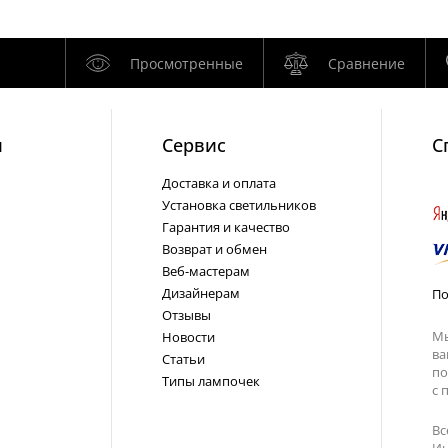
Просмотренные
Сравнение
и
Cервис
С
Доставка и оплата
Установка светильников
Гарантия и качество
Возврат и обмен
Веб-мастерам
Дизайнерам
По
Отзывы
Мы
Новости
ва
Статьи
по
Типы лампочек
с
п
Вс
Ин