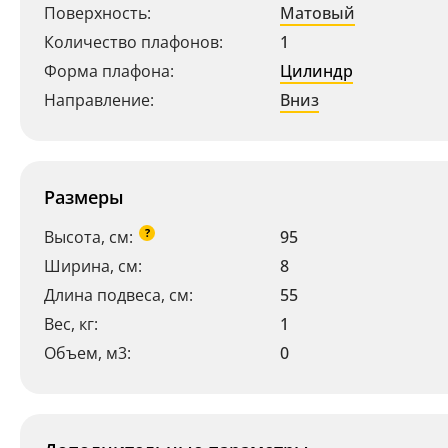
Поверхность:
Матовый
Количество плафонов:
1
Форма плафона:
Цилиндр
Направление:
Вниз
Размеры
Ваш регион:
Москва
?
Высота, см:
95
+7 (800) 775-63-32
Ширина, см:
- бесплатно по России
8
+7 (495) 255-03-21
Длина подвеса, см:
55
- бесплатная доставка
Вес, кг:
1
Объем, м3:
0