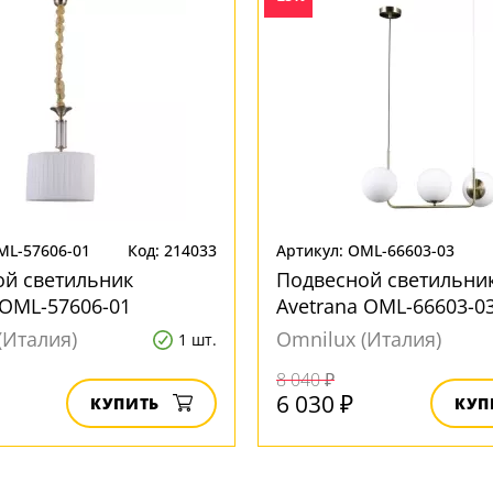
ML-57606-01
Код: 214033
Артикул: OML-66603-03
ой светильник
Подвесной светильни
OML-57606-01
Avetrana OML-66603-0
(Италия)
Omnilux (Италия)
1 шт.
8 040 ₽
6 030 ₽
КУПИТЬ
КУП