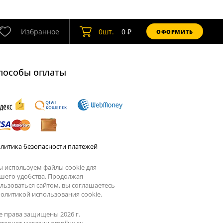
Избранное
0
шт.
0
₽
ОФОРМИТЬ
пособы оплаты
литика безопасности платежей
 используем файлы cookie для
шего удобства. Продолжая
льзоваться сайтом, вы соглашаетесь
олитикой использования cookie.
е права защищены 2026 г.
тернет магазин omnilux.su