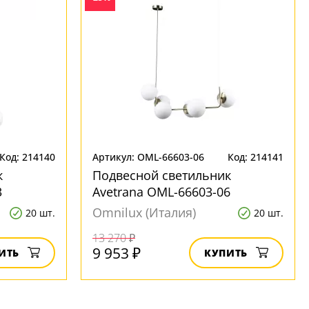
Код: 214140
Артикул: OML-66603-06
Код: 214141
к
Подвесной светильник
3
Avetrana OML-66603-06
Omnilux (Италия)
20 шт.
20 шт.
13 270 ₽
9 953 ₽
ИТЬ
КУПИТЬ