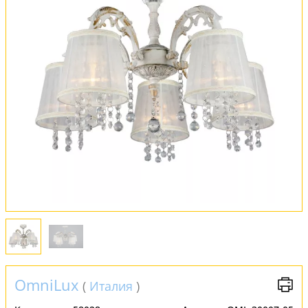
Оплата и доставка
Обмен и возврат
Установка
FAQ
Отзывы
OmniLux
(
Италия
)