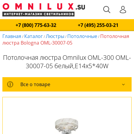
+7 (800) 775-63-32
+7 (495) 255-03-21
Главная
Каталог
Люстры
Потолочные
Потолочная
/
/
/
/
люстра Bologna OML-30007-05
Потолочная люстра Omnilux OML-300 OML-
30007-05 белый,E14x5*40W
Все о товаре
Все о товаре
Комплект лампочек
Вся коллекция