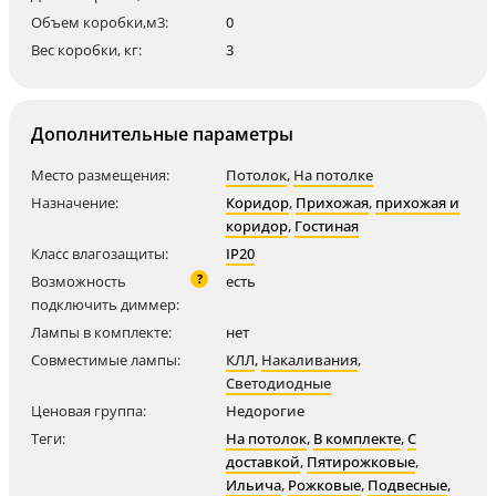
Объем коробки,м3:
0
Вес коробки, кг:
3
Дополнительные параметры
Место размещения:
Потолок
,
На потолке
Назначение:
Коридор
,
Прихожая
,
прихожая и
коридор
,
Гостиная
Класс влагозащиты:
IP20
?
Возможность
есть
подключить диммер:
Лампы в комплекте:
нет
Совместимые лампы:
КЛЛ
,
Накаливания
,
Светодиодные
Ценовая группа:
Недорогие
Теги:
На потолок
,
В комплекте
,
С
доставкой
,
Пятирожковые
,
Ильича
,
Рожковые
,
Подвесные
,