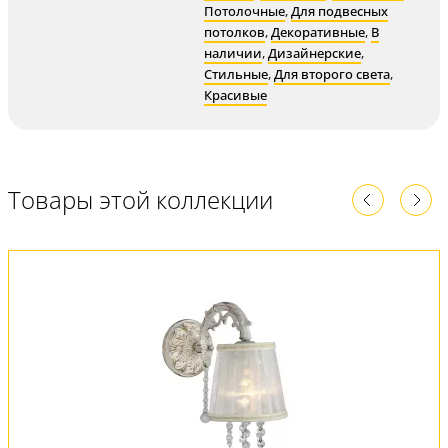
Потолочные
,
Для подвесных
потолков
,
Декоративные
,
В
наличии
,
Дизайнерские
,
Стильные
,
Для второго света
,
Красивые
Товары этой коллекции