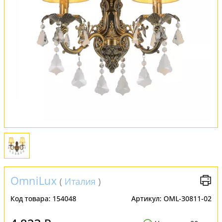
Обмен и возврат
Установка
FAQ
Отзывы
OmniLux
(
Италия
)
Код товара:
154048
Артикул:
OML-30811-02