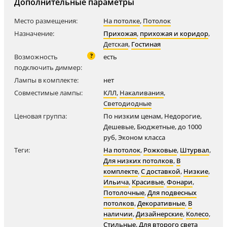
Дополнительные параметры
Место размещения:
На потолке
,
Потолок
Назначение:
Прихожая
,
прихожая и коридор
,
Детская
,
Гостиная
?
Возможность
есть
подключить диммер:
Лампы в комплекте:
нет
Совместимые лампы:
КЛЛ
,
Накаливания
,
Светодиодные
Ценовая группа:
По низким ценам, Недорогие,
Дешевые, Бюджетные, до 1000
руб, Эконом класса
Теги:
На потолок
,
Рожковые
,
Штурвал
,
Для низких потолков
,
В
комплекте
,
С доставкой
,
Низкие
,
Ильича
,
Красивые
,
Фонари
,
Потолочные
,
Для подвесных
потолков
,
Декоративные
,
В
наличии
,
Дизайнерские
,
Колесо
,
Стильные
,
Для второго света