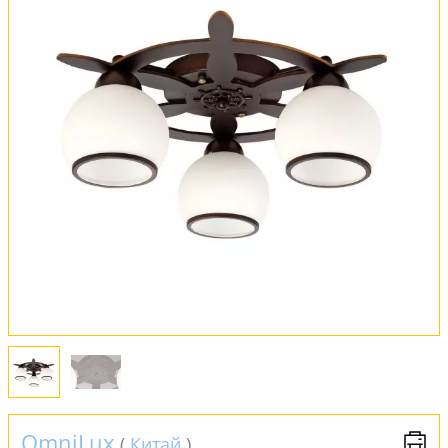
Вся коллекция
Оплата и доставка
Обмен и возврат
Установка
FAQ
Отзывы
OmniLux
(
Китай
)