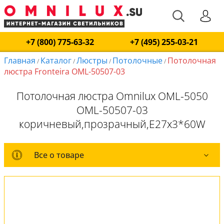
+7 (800) 775-63-32
+7 (495) 255-03-21
Главная
Каталог
Люстры
Потолочные
Потолочная
/
/
/
/
люстра Fronteira OML-50507-03
Потолочная люстра Omnilux OML-5050
OML-50507-03
коричневый,прозрачный,E27x3*60W
Все о товаре
Все о товаре
Комплект лампочек