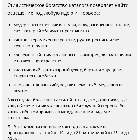
Стилистическое богатство каталога позволяет найти
освещение под любую идею интерьера:
модерн - женственные контуры, полудрагоценные вставки,
свет, который обнимает пространство.
кантри - керамические розетки, ручная роспись и свет
кухонного очага.
современный - ничего лишнего: геометрия, эко-материалы
и воздух в пространстве.
классический - антикварный декор, бархат и ощущение
старинного особняка.
прованс - прованский уют, где время течёт медленно и
вкусно.
А всего у нас более шести стилей - от ар-деко до винтажа, где
каждый светильник уже показал себя с лучшей стороны, без
каких-либо компромиссов между внешним видом и
качеством.
Любые размеры светильников под ваши задачи и
пространство: высотой от 10 см до 21 см, шириной от 45 см до
50 см.