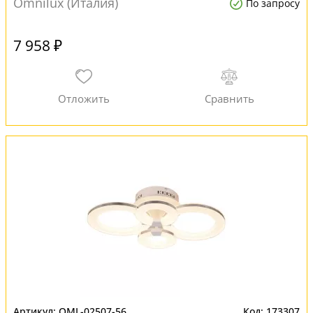
Omnilux (Италия)
По запросу
7 958 ₽
OML-02507-56
173307