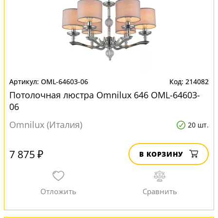
OML-64603-06
214082
Потолочная люстра Omnilux 646 OML-64603-
06
Omnilux (Италия)
20 шт.
7 875 ₽
В КОРЗИНУ