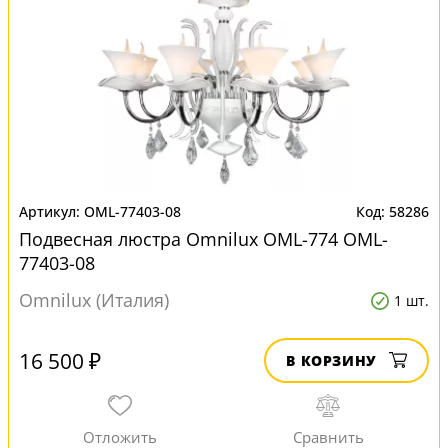
OML-77403-08
58286
Подвесная люстра Omnilux OML-774 OML-
77403-08
Omnilux (Италия)
1 шт.
16 500 ₽
В КОРЗИНУ