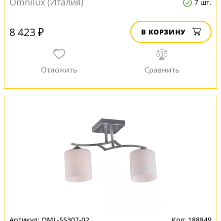
Omnilux (Италия)
7 шт.
8 423 ₽
В КОРЗИНУ
OML-55307-02
188849