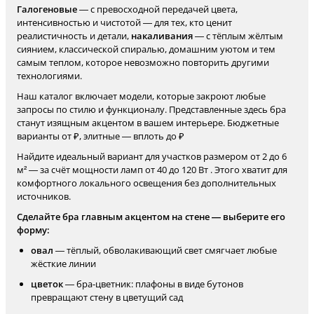
Галогеновые
— с превосходной передачей цвета,
интенсивностью и чистотой — для тех, кто ценит
реалистичность и детали,
накаливания
— с тёплым жёлтым
сиянием, классической спиралью, домашним уютом и тем
самым теплом, которое невозможно повторить другими
технологиями.
Наш каталог включает модели, которые закроют любые
запросы по стилю и функционалу. Представленные здесь бра
станут изящным акцентом в вашем интерьере. Бюджетные
варианты от ₽, элитные — вплоть до ₽
Найдите идеальный вариант для участков размером от 2 до 6
м² — за счёт мощности ламп от 40 до 120 Вт . Этого хватит для
комфортного локального освещения без дополнительных
источников.
Сделайте бра главным акцентом на стене — выберите его
форму:
овал
— тёплый, обволакивающий свет смягчает любые
жёсткие линии
цветок
— бра-цветник: плафоны в виде бутонов
превращают стену в цветущий сад