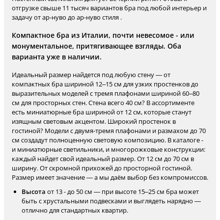
отгрузке свыше 11 тысяч вариантов бра под любой интерьер и
задачу от ар-нуво до ар-нуво стиля .
Компактное бра из Италии, почти невесомое - или
монументальное, притягивающее взгляды. Оба
варианта уже в наличии.
Идеальный размер найдется под любую стену — от
компактных бра шириной 12–15 см для узких простенков до
выразительных моделей с тремя плафонами шириной 60–80
см для просторных стен. Стена всего 40 см? В ассортименте
есть миниатюрные бра шириной от 12 см, которые станут
изящным световым акцентом. Широкий простенок в
гостиной? Модели с двумя-тремя плафонами и размахом до 70
см создадут полноценную световую композицию. В каталоге -
и миниатюрные светильники, и многорожковые конструкции:
каждый найдет свой идеальный размер. От 12 см до 70 см в
ширину. От скромной прихожей до просторной гостиной.
Размер имеет значение — а мы даём выбор без компромиссов.
Высота
от 13 - до 50 см — при высоте 15–25 см бра может
быть с хрустальными подвесками и выглядеть нарядно —
отлично для стандартных квартир.