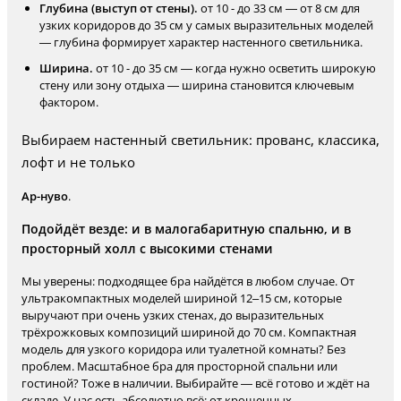
Глубина (выступ от стены).
от 10 - до 33 см — от 8 см для
узких коридоров до 35 см у самых выразительных моделей
— глубина формирует характер настенного светильника.
Ширина.
от 10 - до 35 см — когда нужно осветить широкую
стену или зону отдыха — ширина становится ключевым
фактором.
Выбираем настенный светильник: прованс, классика,
лофт и не только
Ар-нуво
.
Подойдёт везде: и в малогабаритную спальню, и в
просторный холл с высокими стенами
Мы уверены: подходящее бра найдётся в любом случае. От
ультракомпактных моделей шириной 12–15 см, которые
выручают при очень узких стенах, до выразительных
трёхрожковых композиций шириной до 70 см. Компактная
модель для узкого коридора или туалетной комнаты? Без
проблем. Масштабное бра для просторной спальни или
гостиной? Тоже в наличии. Выбирайте — всё готово и ждёт на
складе. У нас есть абсолютно всё: от крошечных