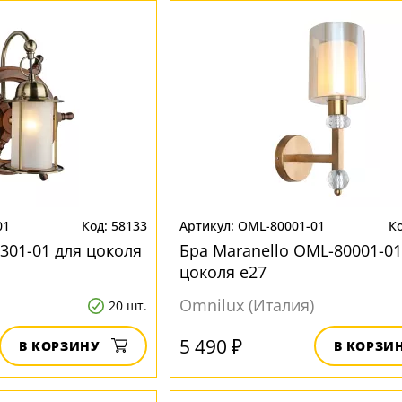
01
58133
OML-80001-01
301-01 для цоколя
Бра Maranello OML-80001-01
цоколя e27
Omnilux (Италия)
20 шт.
5 490 ₽
В КОРЗИНУ
В КОРЗИ