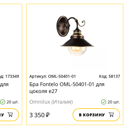
173349
OML-50401-01
58137
 для
Бра Fontelo OML-50401-01 для
цоколя e27
Omnilux (Италия)
20 шт.
20 шт.
3 350 ₽
НУ
В КОРЗИНУ