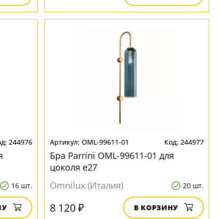
244976
OML-99611-01
244977
я
Бра Parrini OML-99611-01 для
цоколя e27
Omnilux (Италия)
16 шт.
20 шт.
8 120 ₽
НУ
В КОРЗИНУ