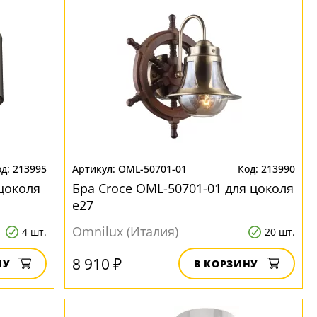
213995
OML-50701-01
213990
 цоколя
Бра Croce OML-50701-01 для цоколя
e27
Omnilux (Италия)
4 шт.
20 шт.
8 910 ₽
НУ
В КОРЗИНУ