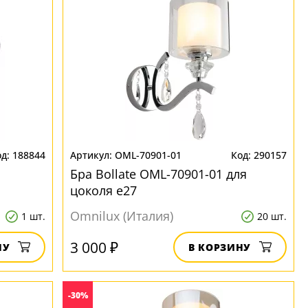
188844
OML-70901-01
290157
я
Бра Bollate OML-70901-01 для
цоколя e27
Omnilux (Италия)
1 шт.
20 шт.
3 000 ₽
НУ
В КОРЗИНУ
-30%