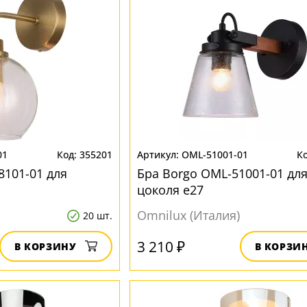
01
355201
OML-51001-01
8101-01 для
Бра Borgo OML-51001-01 дл
цоколя e27
Omnilux (Италия)
20 шт.
3 210 ₽
В КОРЗИНУ
В КОРЗИ