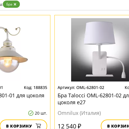
Золото
д:
Бра
Прозрачные
Хром
Черные
01
188835
OML-62801-02
801-01 для цоколя
Бра Talocci OML-62801-02 дл
цоколя e27
Omnilux (Италия)
20 шт.
12 540 ₽
В КОРЗИНУ
В КОРЗИ