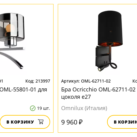
01
213997
OML-62711-02
 OML-55801-01 для
Бра Ocricchio OML-62711-02
цоколя e27
Omnilux (Италия)
19 шт.
9 960 ₽
В КОРЗИНУ
В КОРЗИ