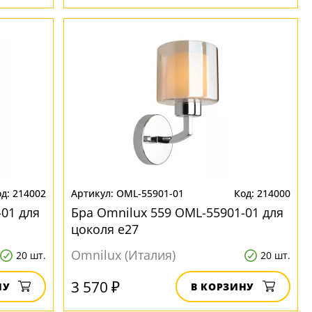
214002
OML-55901-01
214000
01 для
Бра Omnilux 559 OML-55901-01 для
цоколя e27
Omnilux (Италия)
20 шт.
20 шт.
3 570 ₽
НУ
В КОРЗИНУ