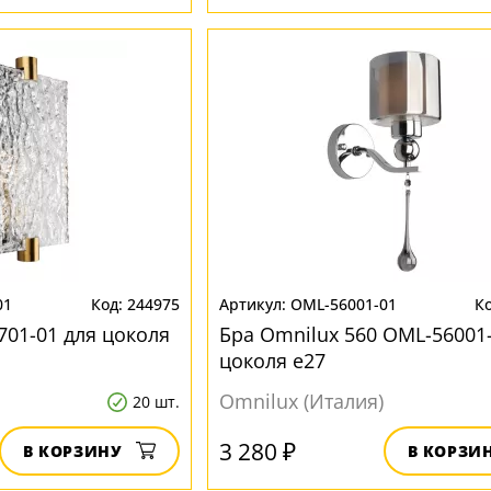
01
244975
OML-56001-01
701-01 для цоколя
Бра Omnilux 560 OML-56001-
цоколя e27
Omnilux (Италия)
20 шт.
3 280 ₽
В КОРЗИНУ
В КОРЗИ