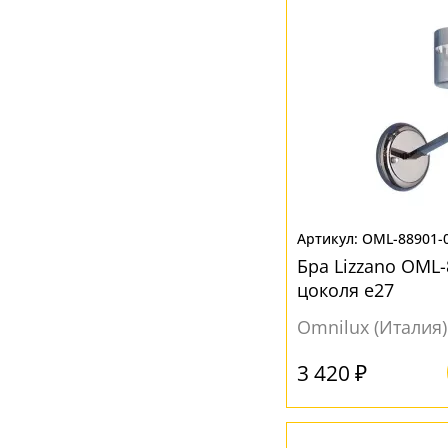
OML-88901-
Бра Lizzano OML-
цоколя e27
Omnilux (Италия)
3 420 ₽