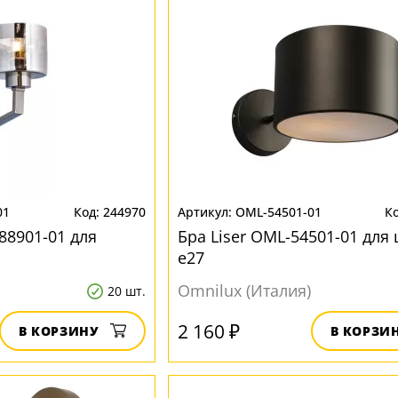
01
244970
OML-54501-01
88901-01 для
Бра Liser OML-54501-01 для
e27
Omnilux (Италия)
20 шт.
2 160 ₽
В КОРЗИНУ
В КОРЗИ