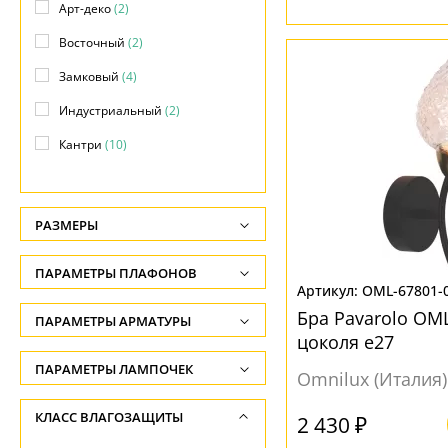
Арт-деко
(2)
Восточный
(2)
Замковый
(4)
Индустриальный
(2)
Кантри
(10)
Классический
(27)
Лофт
(10)
РАЗМЕРЫ
Модерн
(33)
Высота, см
ПАРАМЕТРЫ ПЛАФОНОВ
Морской
(4)
-
OML-67801-
Прованс
(4)
Бра Pavarolo OML
ФОРМА ПЛАФОНА
ПАРАМЕТРЫ АРМАТУРЫ
Глубина, см
цоколя e27
Современный
(33)
-
Бокал
(1)
ЦВЕТ АРМАТУРЫ
ПАРАМЕТРЫ ЛАМПОЧЕК
Omnilux (Италия)
Ширина, см
Декоративный
(19)
Количество ламп
Бежевый
(2)
КЛАСС ВЛАГОЗАЩИТЫ
-
2 430 ₽
Конус
(12)
-
Бело-золотой
(1)