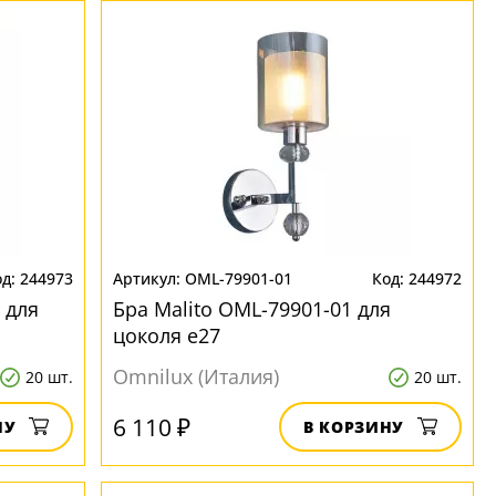
244973
OML-79901-01
244972
 для
Бра Malito OML-79901-01 для
цоколя e27
Omnilux (Италия)
20 шт.
20 шт.
6 110 ₽
НУ
В КОРЗИНУ