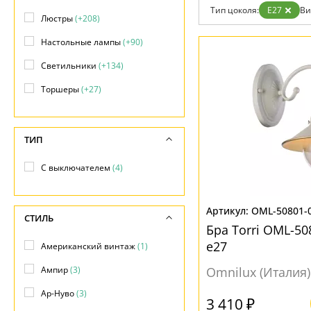
Дизайнерам
Тип цоколя:
E27
Ви
Люстры
(+208)
Бренды
Контакты
Настольные лампы
(+90)
Светильники
(+134)
Торшеры
(+27)
ТИП
С выключателем
(4)
OML-50801-
СТИЛЬ
Бра Torri OML-50
e27
Американский винтаж
(1)
Ампир
(3)
Omnilux (Италия)
Ар-Нуво
(3)
3 410 ₽