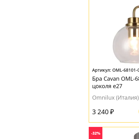
OML-68101-
Бра Cavan OML-6
цоколя e27
Omnilux (Италия)
3 240 ₽
-32%