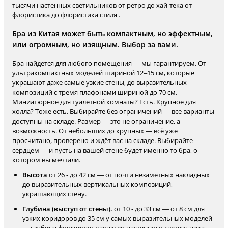
тысячи настенных светильников от ретро до хай-тека от
флористика до флористика стиля .
Бра из Китая может быть компактным, но эффектным,
или огромным, но изящным. Выбор за вами.
Бра найдется для любого помещения — мы гарантируем. От
ультракомпактных моделей шириной 12–15 см, которые
украшают даже самые узкие стены, до выразительных
композиций с тремя плафонами шириной до 70 см.
Миниатюрное для туалетной комнаты? Есть. Крупное для
холла? Тоже есть. Выбирайте без ограничений — все варианты
доступны на складе. Размер — это не ограничение, а
возможность. От небольших до крупных — всё уже
просчитано, проверено и ждёт вас на складе. Выбирайте
сердцем — и пусть на вашей стене будет именно то бра, о
котором вы мечтали.
Высота
от 26 - до 42 см — от почти незаметных накладных
до выразительных вертикальных композиций,
украшающих стену.
Глубина (выступ от стены).
от 10 - до 33 см — от 8 см для
узких коридоров до 35 см у самых выразительных моделей