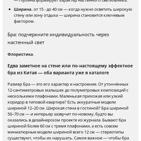
— глубина формирует характер настенного светильника.
Ширина.
от 15 - до 40 см — когда нужно осветить широкую
стену или зону отдыха — ширина становится ключевым
фактором.
Бра: подчеркните индивидуальность через
настенный свет
Флористика
.
Едва заметное на стене или по-настоящему эффектное
бра из Китая — оба варианта уже в каталоге
Размер бра — это его характер и настроение. От утончённых
12-сантиметровых малышек до полуметровых композиций с
несколькими плафонами. Маленькая прихожая или узкий
коридор в типовой квартире? Есть аккуратные модели
шириной 12–20 см. Широкая стена в гостиной? Бра шириной
50–70 см — и интерьер зазвучит по-новому, будто вы
оказались в дизайнерском проекте из журнала. Бывают бра
шириной более 60 см с тремя плафонами, а есть совсем
миниатюрные модели шириной всего 12 см — стереотипы
существуют, чтобы их нарушать. Самое важное — чтобы бра