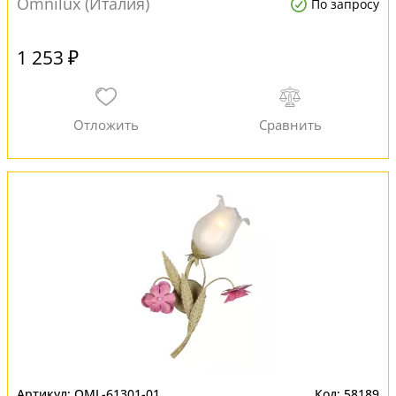
Omnilux (Италия)
По запросу
1 253 ₽
OML-61301-01
58189