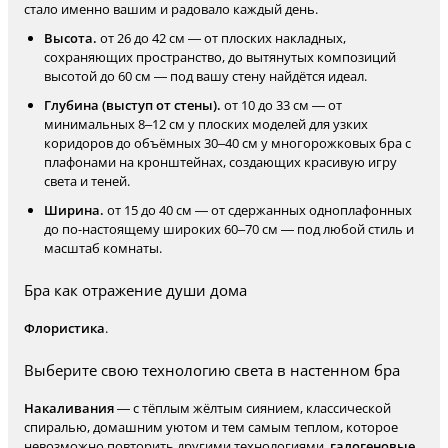
стало именно вашим и радовало каждый день.
Высота.
от 26 до 42 см — от плоских накладных,
сохраняющих пространство, до вытянутых композиций
высотой до 60 см — под вашу стену найдётся идеал.
Глубина (выступ от стены).
от 10 до 33 см — от
минимальных 8–12 см у плоских моделей для узких
коридоров до объёмных 30–40 см у многорожковых бра с
плафонами на кронштейнах, создающих красивую игру
света и теней.
Ширина.
от 15 до 40 см — от сдержанных одноплафонных
до по-настоящему широких 60–70 см — под любой стиль и
масштаб комнаты.
Бра как отражение души дома
Флористика
.
Выберите свою технологию света в настенном бра
Накаливания
— с тёплым жёлтым сиянием, классической
спиралью, домашним уютом и тем самым теплом, которое
невозможно повторить другими технологиями,
галогеновые