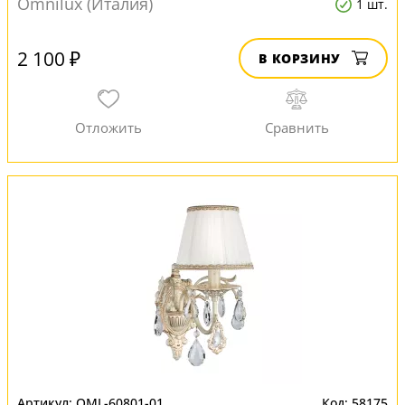
Omnilux (Италия)
1 шт.
2 100 ₽
В КОРЗИНУ
OML-60801-01
58175