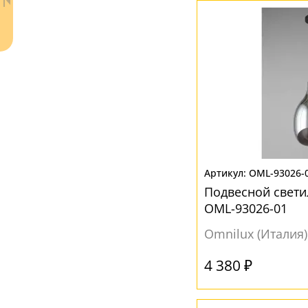
Желтый
(1)
Зеленый
(1)
Коричневый
(4)
Прозрачный
(15)
Серый
(3)
Черный
(8)
Янтарный
Ваш регион:
(4)
Москва
+7 (800) 775-63-32
- бесплатно по России
OML-93026-
+7 (495) 255-03-21
Подвесной свети
- бесплатная доставка
OML-93026-01
Omnilux (Италия)
4 380 ₽