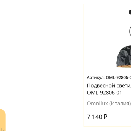
Рельефный
(4)
Вверх
(2)
Вниз
(33)
МАТЕРИАЛ
Без плафона
(10)
Композит
(1)
Металл
(10)
Стекло
(23)
OML-92806-
Подвесной свети
ЦВЕТ ПЛАФОНОВ
OML-92806-01
Omnilux (Италия)
Без плафона
(8)
Белый
(4)
7 140 ₽
Бронза
(2)