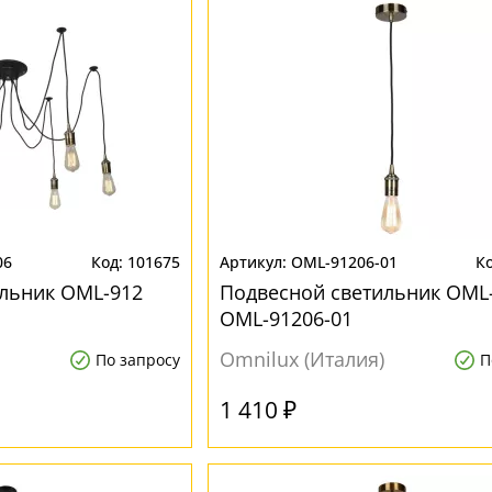
06
101675
OML-91206-01
льник OML-912
Подвесной светильник OML
OML-91206-01
Omnilux (Италия)
По запросу
П
1 410 ₽