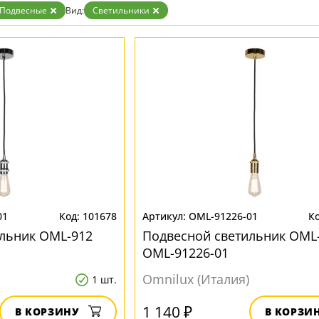
Золото
Подвесные
Вид:
Светильники
Прозрачные
Хром
Черные
01
101678
OML-91226-01
льник OML-912
Подвесной светильник OML
OML-91226-01
Omnilux (Италия)
1 шт.
1 140 ₽
В КОРЗИНУ
В КОРЗИ