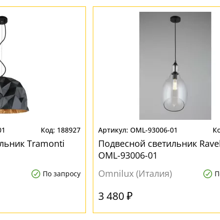
01
188927
OML-93006-01
льник Tramonti
Подвесной светильник Ravel
OML-93006-01
Omnilux (Италия)
По запросу
П
3 480 ₽