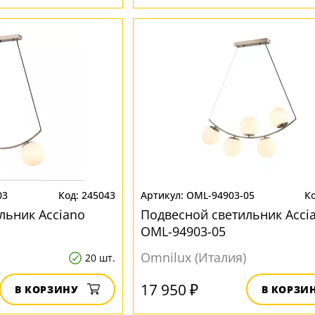
03
245043
OML-94903-05
льник Acciano
Подвесной светильник Acci
OML-94903-05
Omnilux (Италия)
20 шт.
17 950 ₽
В КОРЗИНУ
В КОРЗИ