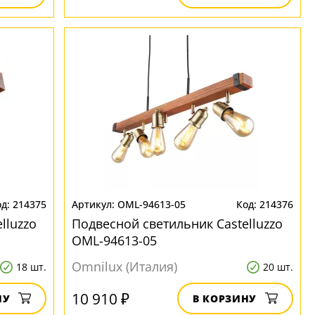
214375
OML-94613-05
214376
lluzzo
Подвесной светильник Castelluzzo
OML-94613-05
Omnilux (Италия)
18 шт.
20 шт.
10 910 ₽
НУ
В КОРЗИНУ