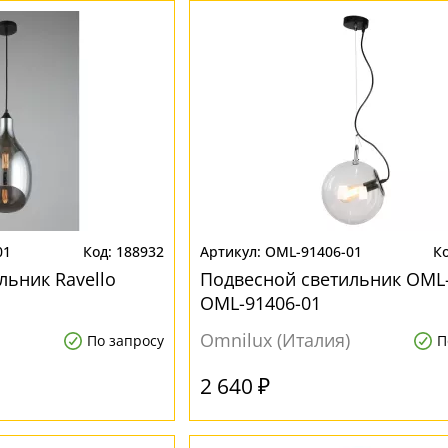
01
188932
OML-91406-01
льник Ravello
Подвесной светильник OML
OML-91406-01
Omnilux (Италия)
По запросу
П
2 640 ₽