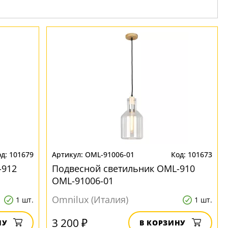
101679
OML-91006-01
101673
-912
Подвесной светильник OML-910
OML-91006-01
Omnilux (Италия)
1 шт.
1 шт.
3 200 ₽
НУ
В КОРЗИНУ