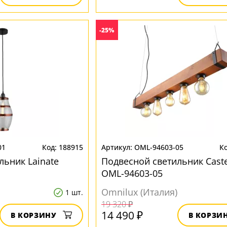
-25%
01
188915
OML-94603-05
льник Lainate
Подвесной светильник Caste
OML-94603-05
Omnilux (Италия)
1 шт.
19 320 ₽
14 490 ₽
В КОРЗИНУ
В КОРЗИ