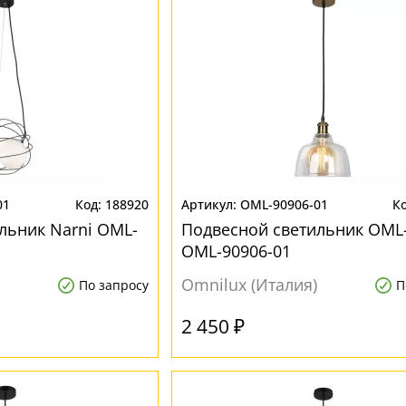
01
188920
OML-90906-01
льник Narni OML-
Подвесной светильник OML
OML-90906-01
Omnilux (Италия)
По запросу
П
2 450 ₽