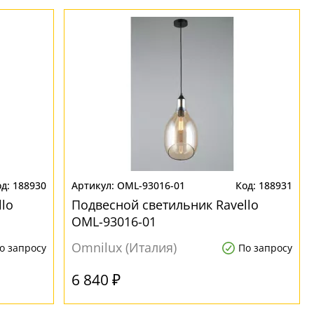
188930
OML-93016-01
188931
lo
Подвесной светильник Ravello
OML-93016-01
Omnilux (Италия)
о запросу
По запросу
6 840 ₽