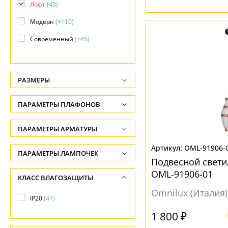
Лофт
(43)
Модерн
(+119)
Современный
(+45)
Тиффани
(+8)
Хай-тек
(+18)
РАЗМЕРЫ
Этнический
(+2)
Высота, см
ПАРАМЕТРЫ ПЛАФОНОВ
-
ФОРМА ПЛАФОНА
ПАРАМЕТРЫ АРМАТУРЫ
Глубина, см
-
Без плафона
(8)
OML-91906-
ЦВЕТ АРМАТУРЫ
ПАРАМЕТРЫ ЛАМПОЧЕК
Подвесной свети
Ширина, см
Декоративный
(15)
Количество ламп
Бежевый
(3)
OML-91906-01
КЛАСС ВЛАГОЗАЩИТЫ
-
Конусный
(5)
-
Белый
(1)
Omnilux (Италия)
Диаметр, см
IP20
(41)
Многогранник
(1)
Общая мощность ламп
Бронза
(13)
-
1 800 ₽
Овал
(2)
-
Желтый
(1)