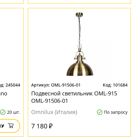
245044
OML-91506-01
101684
ano
Подвесной светильник OML-915
OML-91506-01
Omnilux (Италия)
20 шт.
По запросу
7 180 ₽
НУ