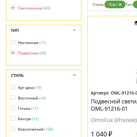
Дизайнерам
Стиль:
Лофт
Тип:
Светильники
(43)
Бренды
Контакты
ТИП
Настенные
(+1)
Подвесные
(43)
СТИЛЬ
Арт-деко
(+9)
OML-91216-
Восточный
(+4)
Подвесной свети
OML-91216-01
Готика
(+1)
Кантри
(+7)
Omnilux (Италия)
Классический
(+26)
1 040 ₽