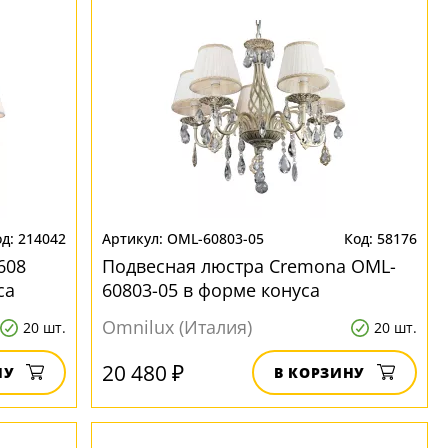
214042
OML-60803-05
58176
608
Подвесная люстра Cremona OML-
са
60803-05 в форме конуса
Omnilux (Италия)
20 шт.
20 шт.
20 480 ₽
НУ
В КОРЗИНУ