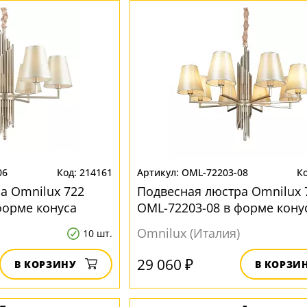
06
214161
OML-72203-08
а Omnilux 722
Подвесная люстра Omnilux 
форме конуса
OML-72203-08 в форме кону
Omnilux (Италия)
10 шт.
29 060 ₽
В КОРЗИНУ
В КОРЗИ