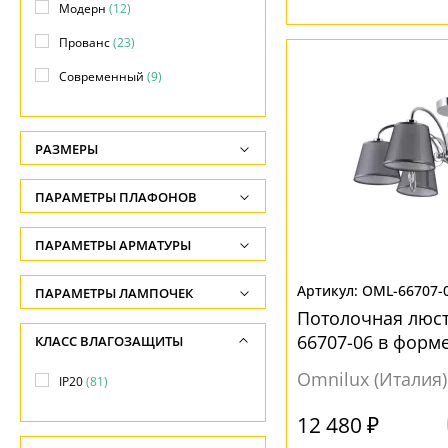
Модерн
(12)
Прованс
(23)
Современный
(9)
РАЗМЕРЫ
Высота, см
ПАРАМЕТРЫ ПЛАФОНОВ
-
ПОВЕРХНОСТЬ
ПАРАМЕТРЫ АРМАТУРЫ
Длина подвеса, см
-
Матовый
(20)
ЦВЕТ АРМАТУРЫ
OML-66707-
ПАРАМЕТРЫ ЛАМПОЧЕК
Ширина, см
Прозрачный
(6)
Потолочная люст
Количество ламп
Бежевый
(1)
66707-06 в форм
КЛАСС ВЛАГОЗАЩИТЫ
-
Рельефный
(4)
-
Белый
(25)
Omnilux (Италия)
Диаметр, см
IP20
(81)
Текстиль
(42)
Общая мощность ламп
Бронза
(24)
-
-
12 480 ₽
Золото
(19)
НАПРАВЛЕНИЕ