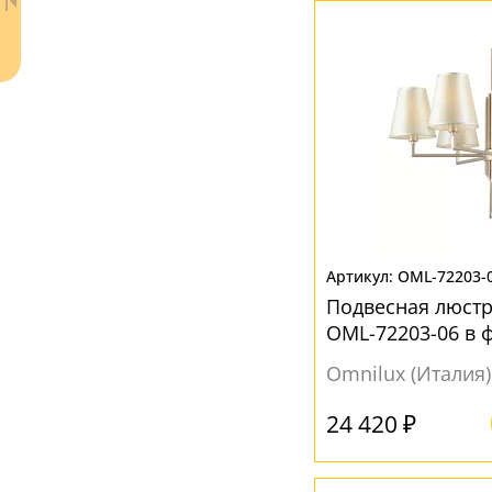
Шар
(35)
Ваш регион:
Москва
+7 (800) 775-63-32
- бесплатно по России
OML-72203-
+7 (495) 255-03-21
Подвесная люстр
- бесплатная доставка
OML-72203-06 в 
Omnilux (Италия)
24 420 ₽