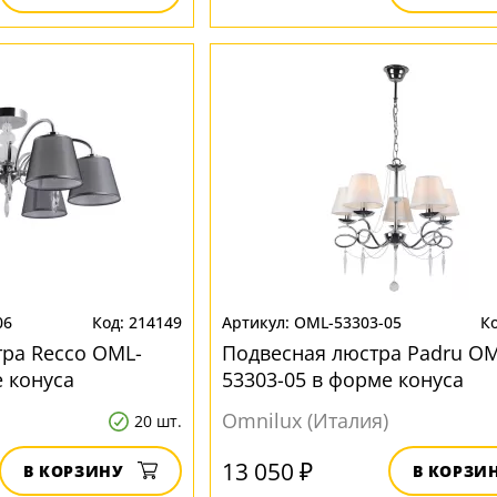
06
214149
OML-53303-05
ра Recco OML-
Подвесная люстра Padru OM
е конуса
53303-05 в форме конуса
Omnilux (Италия)
20 шт.
13 050 ₽
В КОРЗИНУ
В КОРЗИ