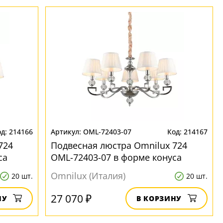
214166
OML-72403-07
214167
724
Подвесная люстра Omnilux 724
са
OML-72403-07 в форме конуса
Omnilux (Италия)
20 шт.
20 шт.
27 070 ₽
НУ
В КОРЗИНУ