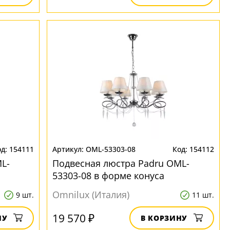
154111
OML-53303-08
154112
L-
Подвесная люстра Padru OML-
53303-08 в форме конуса
Omnilux (Италия)
9 шт.
11 шт.
19 570 ₽
НУ
В КОРЗИНУ