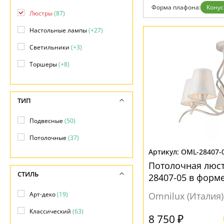
Дизайнерам
Форма плафона:
Конус
Люстры
(87)
Бренды
Контакты
Настольные лампы
(+27)
Светильники
(+3)
Торшеры
(+8)
ТИП
Подвесные
(50)
Потолочные
(37)
OML-28407-
Потолочная люст
СТИЛЬ
28407-05 в форм
Арт-деко
(19)
Omnilux (Италия)
Классический
(63)
8 750 ₽