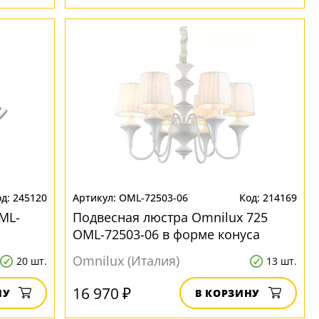
245120
OML-72503-06
214169
ML-
Подвесная люстра Omnilux 725
OML-72503-06 в форме конуса
Omnilux (Италия)
20 шт.
13 шт.
16 970 ₽
НУ
В КОРЗИНУ