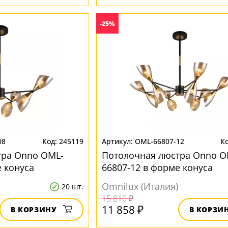
-25%
08
245119
OML-66807-12
тра Onno OML-
Потолочная люстра Onno O
е конуса
66807-12 в форме конуса
Omnilux (Италия)
20 шт.
15 810 ₽
11 858 ₽
В КОРЗИНУ
В КОРЗИ