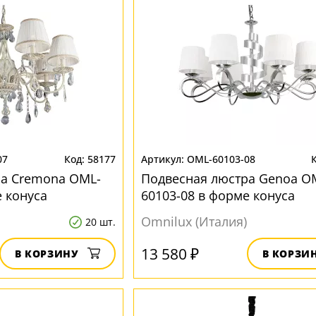
07
58177
OML-60103-08
ра Cremona OML-
Подвесная люстра Genoa O
е конуса
60103-08 в форме конуса
Omnilux (Италия)
20 шт.
13 580 ₽
В КОРЗИНУ
В КОРЗИ