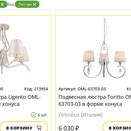
Золото
Вид:
Люстры
Прозрачные
Хром
Черные
05
213954
OML-63703-03
ра Ugento OML-
Подвесная люстра Toritto O
е конуса
63703-03 в форме конуса
Omnilux (Италия)
6 шт.
6 030 ₽
В КОРЗИНУ
В КОРЗИ