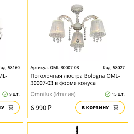
58160
OML-30007-03
58027
ML-
Потолочная люстра Bologna OML-
30007-03 в форме конуса
Omnilux (Италия)
9 шт.
15 шт.
6 990 ₽
НУ
В КОРЗИНУ