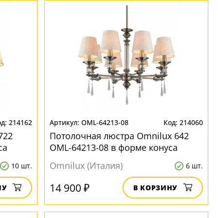
214162
OML-64213-08
214060
722
Потолочная люстра Omnilux 642
са
OML-64213-08 в форме конуса
Omnilux (Италия)
10 шт.
6 шт.
14 900 ₽
НУ
В КОРЗИНУ