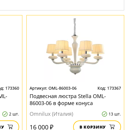
173360
OML-86003-06
173367
ML-
Подвесная люстра Stella OML-
86003-06 в форме конуса
Omnilux (Италия)
2 шт.
13 шт.
16 000 ₽
НУ
В КОРЗИНУ