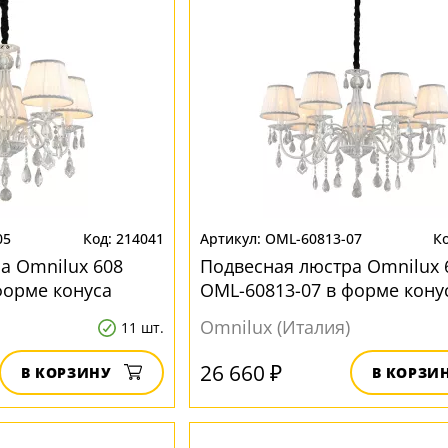
05
214041
OML-60813-07
а Omnilux 608
Подвесная люстра Omnilux 
форме конуса
OML-60813-07 в форме кону
Omnilux (Италия)
11 шт.
26 660 ₽
В КОРЗИНУ
В КОРЗИ