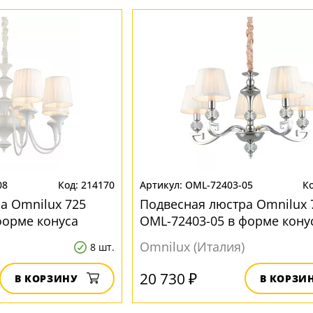
08
214170
OML-72403-05
а Omnilux 725
Подвесная люстра Omnilux 
форме конуса
OML-72403-05 в форме кону
Omnilux (Италия)
8 шт.
20 730 ₽
В КОРЗИНУ
В КОРЗИ