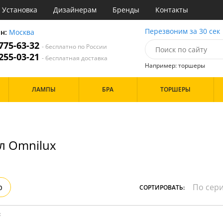
Установка
Дизайнерам
Бренды
Контакты
ы
Перезвоним за 30 сек
он:
Москва
 775-63-32
- бесплатно по России
атегории
 255-03-21
- бесплатная доставка
Например: торшеры
Стиль
Назначение
Дизайн/Форма
ЛАМПЫ
БРА
ТОРШЕРЫ
деко
Гостиная
Вытянутые в длину
точный
Зал
Тарелки
три
Кабинет
Шары
ссический
Кафе
т
Коридор и прихожая
Особенности
л Omnilux
имализм
Кухня
ерн
Офис
ванс
Прихожая
ндинавский
Спальня
Бренд
ременный
р
СОРТИРОВАТЬ:
фани
OmniLux
Цвет
тек
Белые
:
Бронза