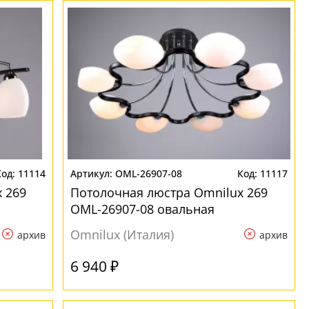
11114
OML-26907-08
11117
 269
Потолочная люстра Omnilux 269
OML-26907-08 овальная
Omnilux (Италия)
архив
архив
6 940 ₽