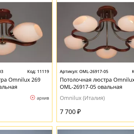
03
11119
OML-26917-05
ра Omnilux 269
Потолочная люстра Omnilux
альная
OML-26917-05 овальная
Omnilux (Италия)
архив
7 700 ₽