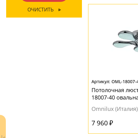
ФОРМА ПЛАФОНА
Матовый
(9)
ОЧИСТИТЬ
Абажур
(13)
Без плафона
(124)
Бокал
(2)
Декоративный
(125)
Конус
(186)
Конусный
(10)
Круг
(3)
OML-18007-
Круглый
(1)
Потолочная люст
18007-40 овальн
Куб
(6)
Omnilux (Италия)
Овал
(21)
Пирамида
(6)
7 960 ₽
Полукруг
(3)