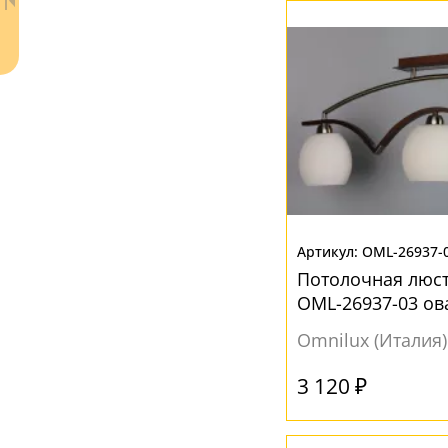
Полусфера
(14)
Призма
(9)
Прямоугольник
(1)
Свеча
(1)
Сфера
(35)
Треугольник
(1)
Флористика
Ваш регион:
(2)
Москва
+7 (800) 775-63-32
Цветок
(20)
- бесплатно по России
OML-26937-
+7 (495) 255-03-21
Потолочная люст
Цилиндр
(144)
- бесплатная доставка
OML-26937-03 ов
Шар
(91)
Omnilux (Италия)
буше
(3)
3 120 ₽