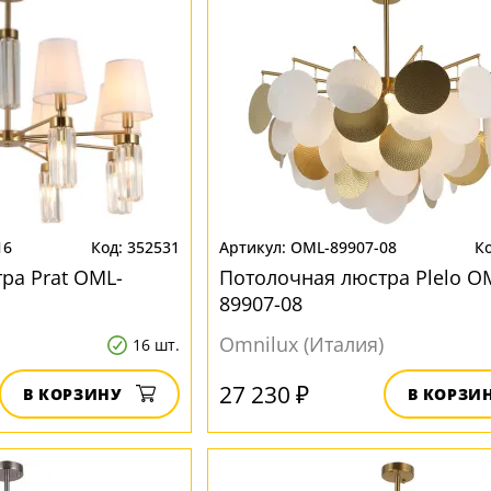
16
352531
OML-89907-08
ра Prat OML-
Потолочная люстра Plelo O
89907-08
Omnilux (Италия)
16 шт.
27 230 ₽
В КОРЗИНУ
В КОРЗИ