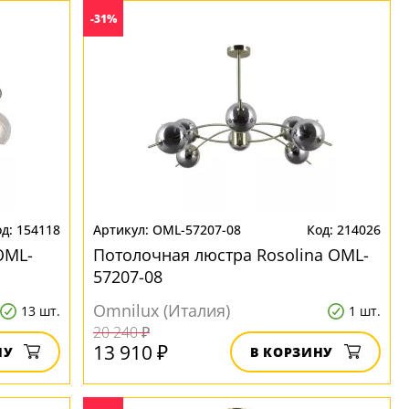
-31%
154118
OML-57207-08
214026
OML-
Потолочная люстра Rosolina OML-
57207-08
Omnilux (Италия)
13 шт.
1 шт.
20 240 ₽
13 910 ₽
НУ
В КОРЗИНУ