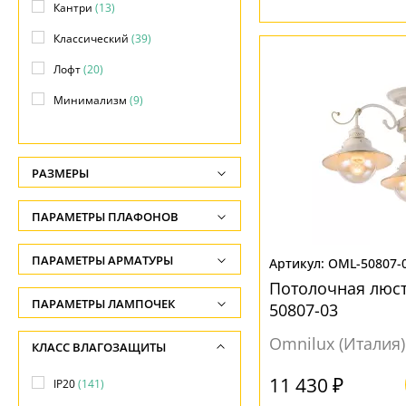
Кантри
(13)
Классический
(39)
Лофт
(20)
Минимализм
(9)
Модерн
(61)
Морской
(6)
РАЗМЕРЫ
Прованс
(16)
Высота, см
ПАРАМЕТРЫ ПЛАФОНОВ
Современный
(33)
-
Тиффани
(7)
ФОРМА ПЛАФОНА
ПАРАМЕТРЫ АРМАТУРЫ
Ширина, см
OML-50807-
Хай-тек
(3)
Потолочная люст
-
Бокал
(2)
ЦВЕТ АРМАТУРЫ
ПАРАМЕТРЫ ЛАМПОЧЕК
50807-03
Этнический
(2)
Диаметр, см
Декоративный
(53)
Количество ламп
Бежевый
(2)
Omnilux (Италия)
КЛАСС ВЛАГОЗАЩИТЫ
-
Конус
(37)
-
Белый
(21)
11 430 ₽
Длина, см
IP20
(141)
Овал
(2)
Общая мощность ламп
Бронза
(50)