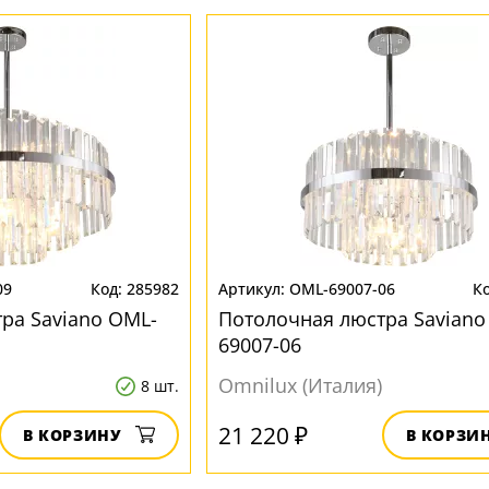
09
285982
OML-69007-06
ра Saviano OML-
Потолочная люстра Saviano
69007-06
Omnilux (Италия)
8 шт.
21 220 ₽
В КОРЗИНУ
В КОРЗИ