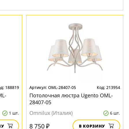
188819
OML-28407-05
213954
ML-
Потолочная люстра Ugento OML-
28407-05
Omnilux (Италия)
1 шт.
6 шт.
8 750 ₽
НУ
В КОРЗИНУ