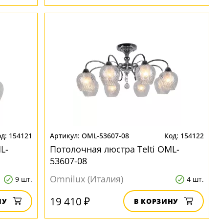
154121
OML-53607-08
154122
L-
Потолочная люстра Telti OML-
53607-08
Omnilux (Италия)
9 шт.
4 шт.
19 410 ₽
НУ
В КОРЗИНУ