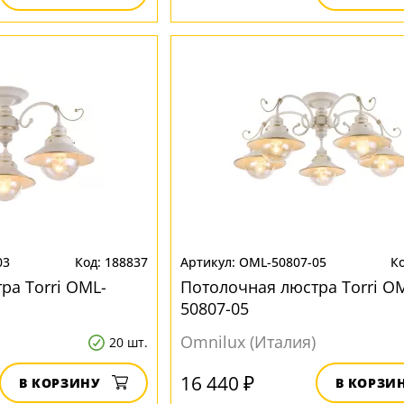
03
188837
OML-50807-05
ра Torri OML-
Потолочная люстра Torri O
50807-05
Omnilux (Италия)
20 шт.
16 440 ₽
В КОРЗИНУ
В КОРЗИ