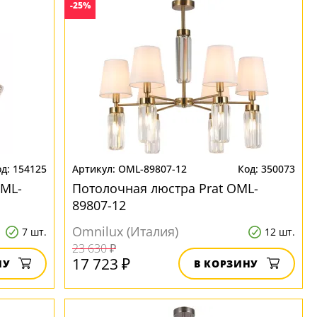
-25%
154125
OML-89807-12
350073
OML-
Потолочная люстра Prat OML-
89807-12
Omnilux (Италия)
7 шт.
12 шт.
23 630 ₽
17 723 ₽
НУ
В КОРЗИНУ