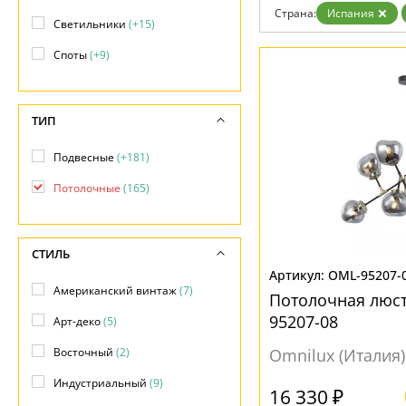
Дизайнерам
Страна:
Испания
Светильники
(+15)
Бренды
Контакты
Споты
(+9)
ТИП
Подвесные
(+181)
Потолочные
(165)
СТИЛЬ
OML-95207-
Американский винтаж
(7)
Потолочная люст
95207-08
Арт-деко
(5)
Восточный
(2)
Omnilux (Италия)
Индустриальный
(9)
16 330 ₽