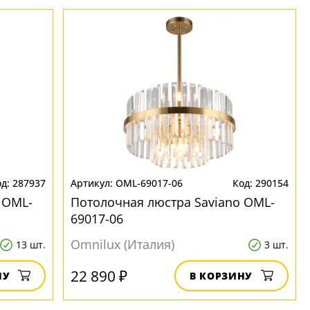
287937
OML-69017-06
290154
 OML-
Потолочная люстра Saviano OML-
69017-06
Omnilux (Италия)
13 шт.
3 шт.
22 890 ₽
НУ
В КОРЗИНУ