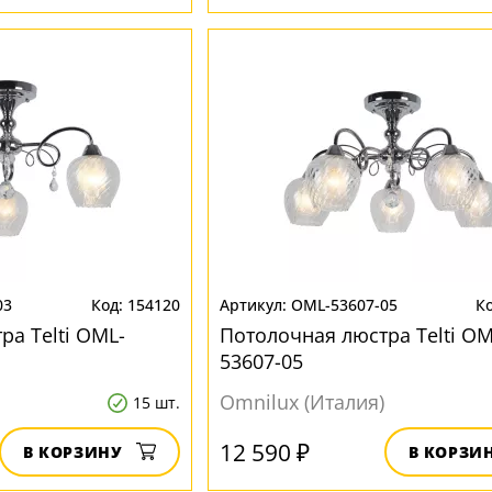
03
154120
OML-53607-05
ра Telti OML-
Потолочная люстра Telti OM
53607-05
Omnilux (Италия)
15 шт.
12 590 ₽
В КОРЗИНУ
В КОРЗИ