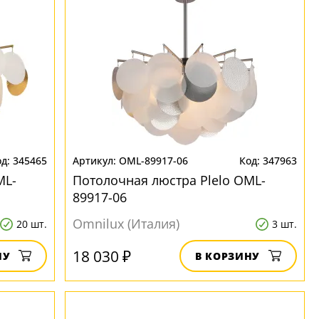
345465
OML-89917-06
347963
ML-
Потолочная люстра Plelo OML-
89917-06
Omnilux (Италия)
20 шт.
3 шт.
18 030 ₽
НУ
В КОРЗИНУ