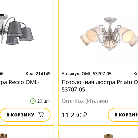
06
214149
OML-53707-05
ра Recco OML-
Потолочная люстра Priatu 
53707-05
Omnilux (Италия)
20 шт.
11 230 ₽
В КОРЗИНУ
В КОРЗИ