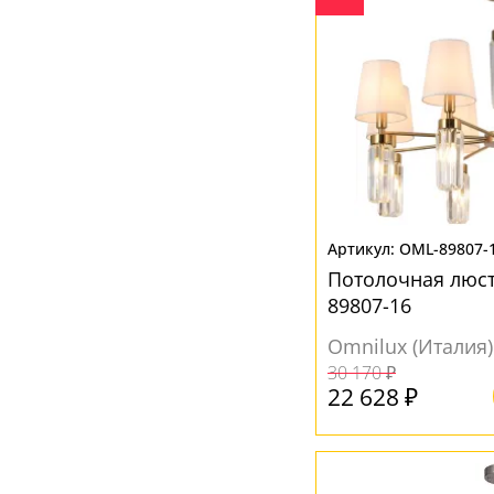
OML-89807-
Потолочная люст
89807-16
Omnilux (Италия)
30 170 ₽
22 628 ₽