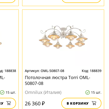
188838
OML-50807-08
188839
ML-
Потолочная люстра Torri OML-
50807-08
Omnilux (Италия)
15 шт.
15 шт.
26 360 ₽
НУ
В КОРЗИНУ