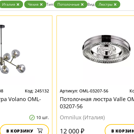
Золото
Италия
Чехия
Тип:
Потолочные
Вид:
Люстры
Прозрачные
Хром
Черные
08
245132
OML-03207-56
ра Volano OML-
Потолочная люстра Valle O
03207-56
Omnilux (Италия)
10 шт.
12 000 ₽
В КОРЗИНУ
В КОРЗИ