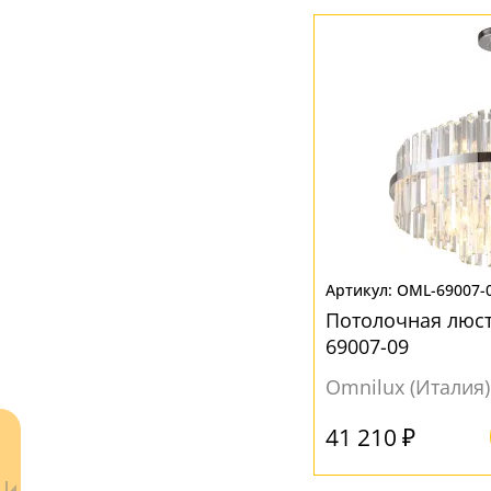
Зеркальный
(2)
Вниз
(153)
Матовый
(80)
МАТЕРИАЛ
Рельефный
(2)
Металл
(13)
Пластик
(4)
Стекло
(97)
Текстиль
(2)
Ткань
(40)
OML-69007-
Потолочная люст
Хрусталь
(7)
69007-09
ЦВЕТ ПЛАФОНОВ
Omnilux (Италия)
Бежевый
(18)
41 210 ₽
Белый
(79)