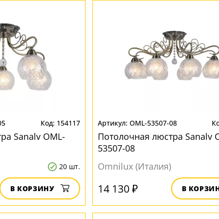
05
154117
OML-53507-08
ра Sanalv OML-
Потолочная люстра Sanalv 
53507-08
Omnilux (Италия)
20 шт.
14 130 ₽
В КОРЗИНУ
В КОРЗИ