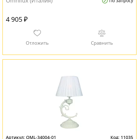
Omnilux (Италия)
По запросу
4 905 ₽
OML-34004-01
11035