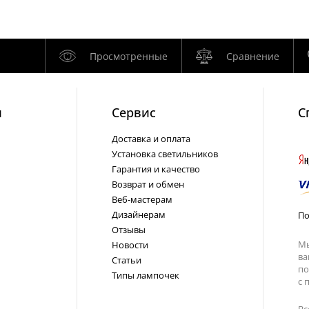
Просмотренные
Сравнение
и
Cервис
С
Доставка и оплата
Установка светильников
Гарантия и качество
Возврат и обмен
Веб-мастерам
Дизайнерам
По
Отзывы
Мы
Новости
ва
Статьи
по
Типы лампочек
с
п
Вс