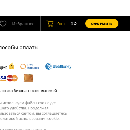
Избранное
0
шт.
0
₽
ОФОРМИТЬ
пособы оплаты
литика безопасности платежей
 используем файлы cookie для
шего удобства. Продолжая
льзоваться сайтом, вы соглашаетесь
олитикой использования cookie.
е права защищены 2026 г.