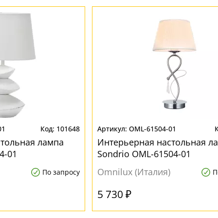
01
101648
OML-61504-01
стольная лампа
Интерьерная настольная л
4-01
Sondrio OML-61504-01
Omnilux (Италия)
По запросу
П
5 730 ₽