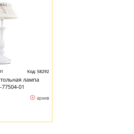
01
58292
стольная лампа
-77504-01
архив