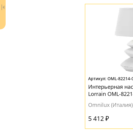
Ваш регион:
Москва
OML-82214-
+7 (800) 775-63-32
- бесплатно по России
Интерьерная на
+7 (495) 255-03-21
- бесплатная доставка
Lorrain OML-8221
Omnilux (Италия)
5 412 ₽