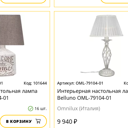
01
101644
OML-79104-01
стольная лампа
Интерьерная настольная л
4-01
Belluno OML-79104-01
Omnilux (Италия)
16 шт.
9 940 ₽
В КОРЗИНУ