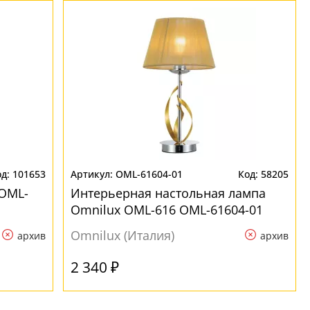
101653
OML-61604-01
58205
 OML-
Интерьерная настольная лампа
Omnilux OML-616 OML-61604-01
Omnilux (Италия)
архив
архив
2 340 ₽