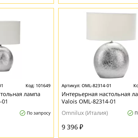
01
101649
OML-82314-01
стольная лампа
Интерьерная настольная л
-01
Valois OML-82314-01
Omnilux (Италия)
По запросу
П
9 396 ₽