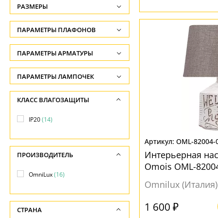
РАЗМЕРЫ
Высота, см
ПАРАМЕТРЫ ПЛАФОНОВ
-
ФОРМА ПЛАФОНА
ПАРАМЕТРЫ АРМАТУРЫ
Ширина, см
-
Конус
(9)
ЦВЕТ АРМАТУРЫ
ПАРАМЕТРЫ ЛАМПОЧЕК
Диаметр, см
Конусный
(4)
Количество ламп
Белый
(8)
КЛАСС ВЛАГОЗАЩИТЫ
-
Куб
(1)
-
Золото
(1)
Длина, см
IP20
(14)
Цилиндр
(2)
Общая мощность ламп
Коричневый
(1)
-
-
OML-82004-
Серебро
(2)
ПОВЕРХНОСТЬ
Интерьерная на
ПРОИЗВОДИТЕЛЬ
Напряжение
Серый
(6)
Omois OML-8200
Матовый
(16)
-
OmniLux
(16)
Хром
(6)
Рельефный
(2)
Omnilux (Италия)
МАТЕРИАЛ
1 600 ₽
НАПРАВЛЕНИЕ
СТРАНА