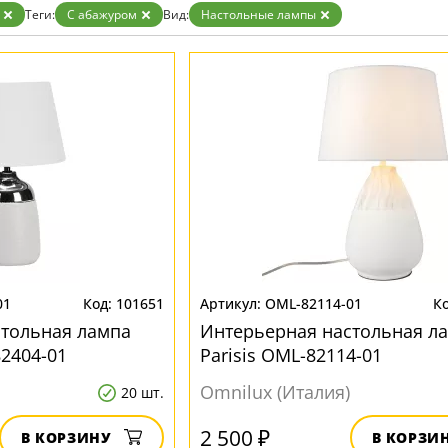
Золото
Теги:
С абажуром
Вид:
Настольные лампы
Прозрачные
Хром
Черные
01
101651
OML-82114-01
стольная лампа
Интерьерная настольная л
2404-01
Parisis OML-82114-01
Omnilux (Италия)
20 шт.
2 500 ₽
В КОРЗИНУ
В КОРЗИ