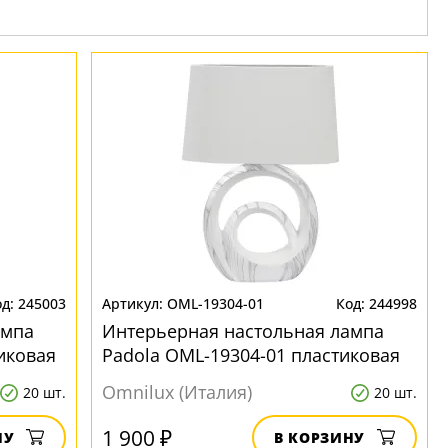
245003
OML-19304-01
244998
ампа
Интерьерная настольная лампа
тиковая
Padola OML-19304-01 пластиковая
Omnilux (Италия)
20 шт.
20 шт.
1 900 ₽
НУ
В КОРЗИНУ