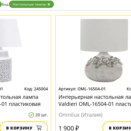
Золото
Вид:
Настольные лампы
Прозрачные
Хром
Черные
01
245004
OML-16504-01
стольная лампа
Интерьерная настольная л
-01 пластиковая
Valdieri OML-16504-01 плас
Omnilux (Италия)
20 шт.
1 900 ₽
В КОРЗИНУ
В КОРЗИ