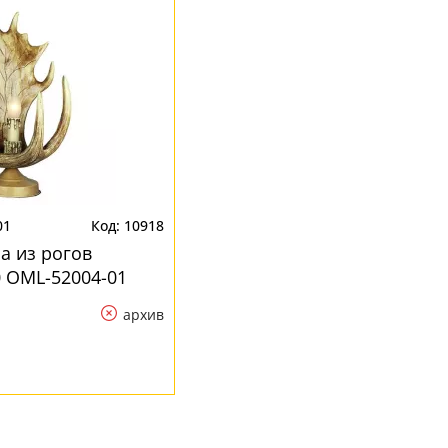
01
10918
а из рогов
 OML-52004-01
архив