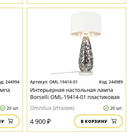
244994
OML-19414-01
244989
ампа
Интерьерная настольная лампа
Borselli OML-19414-01 пластиковая
Omnilux (Италия)
20 шт.
20 шт.
4 900 ₽
НУ
В КОРЗИНУ