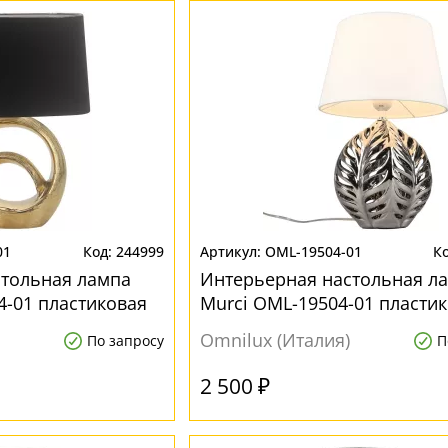
01
244999
OML-19504-01
стольная лампа
Интерьерная настольная л
4-01 пластиковая
Murci OML-19504-01 пласти
Omnilux (Италия)
По запросу
П
2 500 ₽