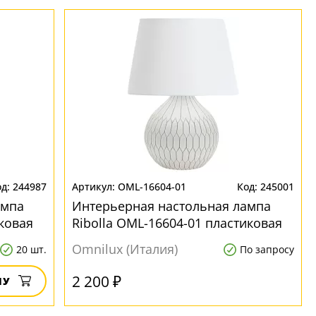
244987
OML-16604-01
245001
ампа
Интерьерная настольная лампа
ковая
Ribolla OML-16604-01 пластиковая
Omnilux (Италия)
20 шт.
По запросу
2 200 ₽
НУ