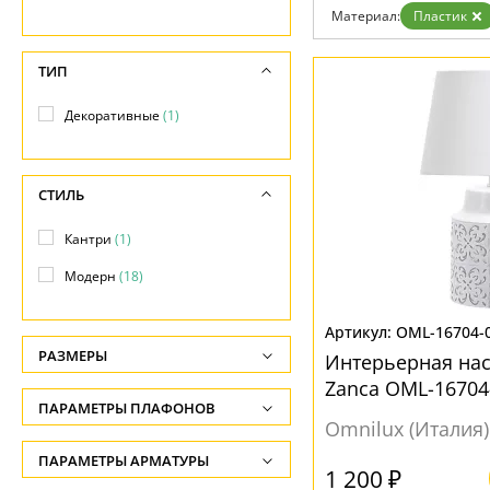
Дизайнерам
Материал:
Пластик
Бренды
Контакты
ТИП
Декоративные
(1)
СТИЛЬ
Кантри
(1)
Модерн
(18)
OML-16704-
РАЗМЕРЫ
Интерьерная на
Zanca OML-16704
Высота, см
ПАРАМЕТРЫ ПЛАФОНОВ
-
Omnilux (Италия)
ФОРМА ПЛАФОНА
ПАРАМЕТРЫ АРМАТУРЫ
Ширина, см
1 200 ₽