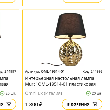
244997
OML-19514-01
244996
ампа
Интерьерная настольная лампа
овая
Murci OML-19514-01 пластиковая
Omnilux (Италия)
20 шт.
20 шт.
1 800 ₽
НУ
В КОРЗИНУ