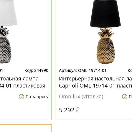
01
244990
OML-19714-01
стольная лампа
Интерьерная настольная л
04-01 пластиковая
Caprioli OML-19714-01 плас
Omnilux (Италия)
По запросу
П
5 292 ₽