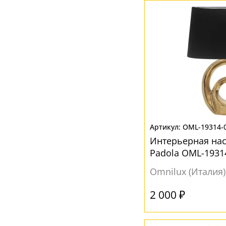
Ваш регион:
Москва
+7 (800) 775-63-32
- бесплатно по России
+7 (495) 255-03-21
- бесплатная доставка
OML-19314-
Интерьерная на
Padola OML-1931
Omnilux (Италия)
2 000 ₽