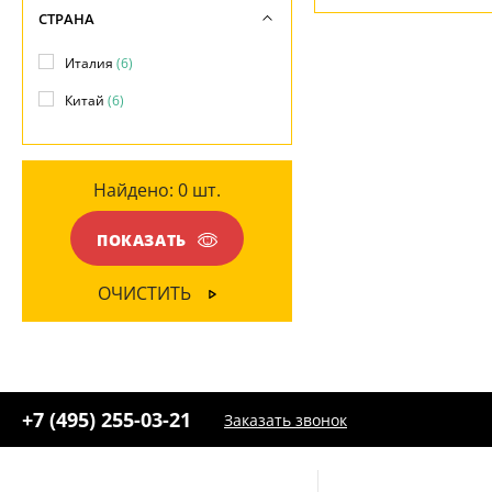
+7 (495) 255-03-21
- бесплатная доставка
СТРАНА
Глянцевый
(1)
МАТЕРИАЛ
Италия
(6)
Матовый
(5)
Текстиль
(4)
Китай
(6)
Рельефный
(2)
Ткань
(3)
Найдено:
0
шт.
ЦВЕТ ПЛАФОНОВ
Белый
(5)
ПОКАЗАТЬ
Желтый
(1)
ОЧИСТИТЬ
+7 (495) 255-03-21
Заказать звонок