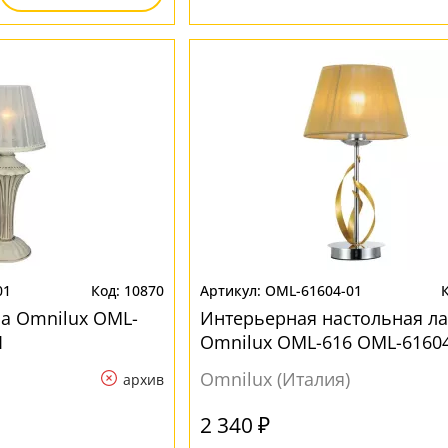
01
10870
OML-61604-01
а Omnilux OML-
Интерьерная настольная л
1
Omnilux OML-616 OML-61604
Omnilux (Италия)
архив
2 340 ₽