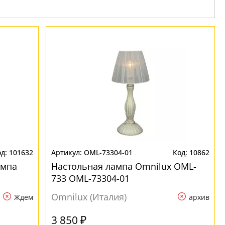
101632
OML-73304-01
10862
ампа
Настольная лампа Omnilux OML-
733 OML-73304-01
Omnilux (Италия)
Ждем
архив
3 850 ₽