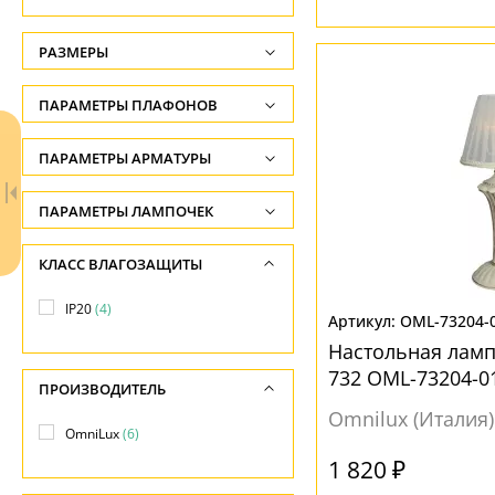
РАЗМЕРЫ
Высота, см
ПАРАМЕТРЫ ПЛАФОНОВ
-
ФОРМА ПЛАФОНА
ПАРАМЕТРЫ АРМАТУРЫ
Диаметр, см
-
Конус
(4)
ЦВЕТ АРМАТУРЫ
ПАРАМЕТРЫ ЛАМПОЧЕК
Конусный
(2)
Количество ламп
Белый
(5)
КЛАСС ВЛАГОЗАЩИТЫ
-
Золото
(1)
ПОВЕРХНОСТЬ
IP20
(4)
Общая мощность ламп
OML-73204-
Хром
(1)
Матовый
(6)
Настольная ламп
-
732 OML-73204-0
Рельефный
(2)
МАТЕРИАЛ
ПРОИЗВОДИТЕЛЬ
Напряжение
Omnilux (Италия)
-
Ваш регион:
Москва
Металл
(6)
OmniLux
(6)
НАПРАВЛЕНИЕ
+7 (800) 775-63-32
1 820 ₽
- бесплатно по России
Вверх
(6)
ПОВЕРХНОСТЬ