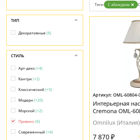
Дизайнерам
Теги:
С абажуром
С
Бренды
Контакты
ТИП
Декоративные
(6)
СТИЛЬ
Арт-деко
(+4)
Кантри
(+2)
Классический
(+5)
OML-60804-
Модерн
(+20)
Интерьерная на
Cremona OML-60
Морской
(+2)
Прованс
(6)
Omnilux (Италия)
Современный
(+4)
7 870 ₽