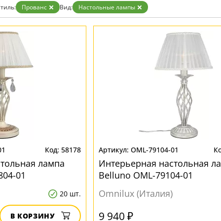
Золото
тиль:
Прованс
Вид:
Настольные лампы
Прозрачные
Хром
Черные
01
58178
OML-79104-01
стольная лампа
Интерьерная настольная л
804-01
Belluno OML-79104-01
Omnilux (Италия)
20 шт.
9 940 ₽
В КОРЗИНУ