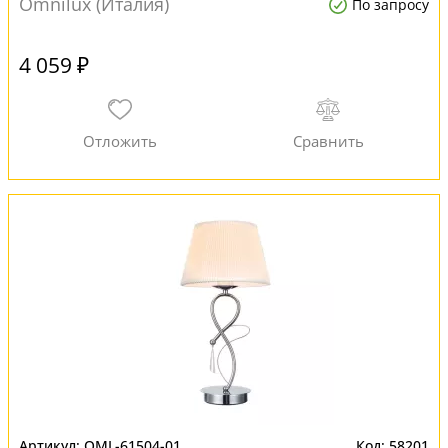
Omnilux (Италия)
По запросу
4 059 ₽
OML-61504-01
58201