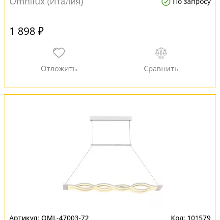
Omnilux (Италия)
По запросу
1 898 ₽
OML-47003-72
101579