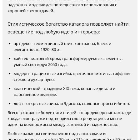
надежных моделях для повседневного использования с
хорошей светоотдачей.
Стилистическое богатство каталога позволяет найти
освещение под любую идею интерьера:
арт-деко - геометричный шик: контрасты, блеск и
элегантность 1920–30-х.
хай-тек - матовый хром, трансформируемые элементы,
умный свет и дух 2050 года.
модерн - грациозные изгибы, цветочные мотивы, тиффани-
стекло и дух ар-нуво.
классический - традиции XIX века, кованые детали и
царственное величие.
лофт - открытые спирали Эдисона, стальные тросы и бетон.
Всего в каталоге более пяти стилей - от ар-деко до винтажа, где
каждая люстра уже подтвердила свою репутацию, и мы не
идем на компромиссы между эстетикой и надежностью.
Любые размеры светильников под ваши задачи и
пространство: высотой от 20 см до 115 см, шириной от 20 см до