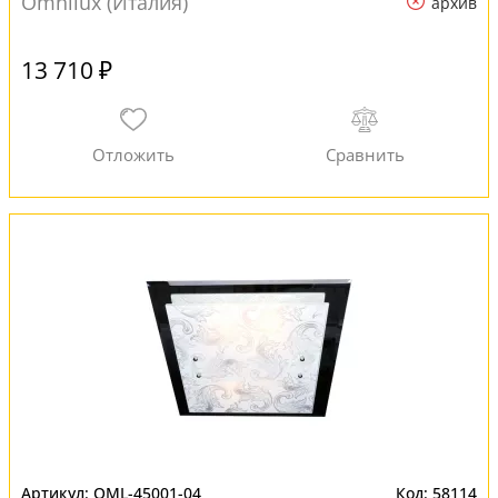
Omnilux (Италия)
архив
13 710 ₽
OML-45001-04
58114