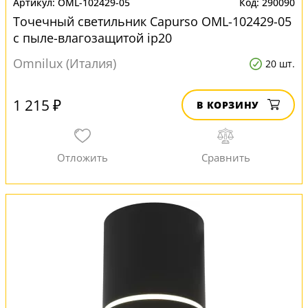
OML-102429-05
290090
Точечный светильник Capurso OML-102429-05
с пыле-влагозащитой ip20
Omnilux (Италия)
20 шт.
1 215 ₽
В КОРЗИНУ