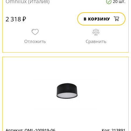
Omnilux (Италия)
20 шт.
2 318 ₽
В КОРЗИНУ
OML-100919-06
213891