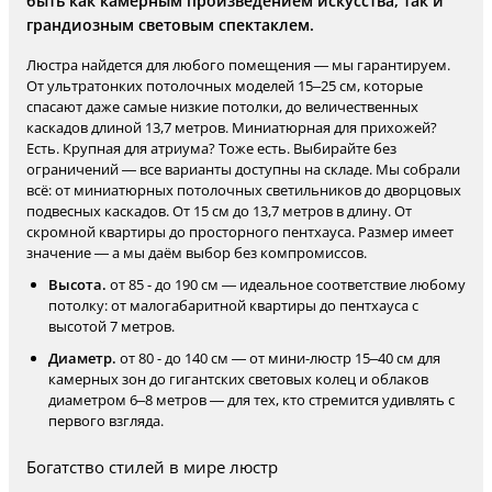
быть как камерным произведением искусства, так и
грандиозным световым спектаклем.
Люстра найдется для любого помещения — мы гарантируем.
От ультратонких потолочных моделей 15–25 см, которые
спасают даже самые низкие потолки, до величественных
каскадов длиной 13,7 метров. Миниатюрная для прихожей?
Есть. Крупная для атриума? Тоже есть. Выбирайте без
ограничений — все варианты доступны на складе. Мы собрали
всё: от миниатюрных потолочных светильников до дворцовых
подвесных каскадов. От 15 см до 13,7 метров в длину. От
скромной квартиры до просторного пентхауса. Размер имеет
значение — а мы даём выбор без компромиссов.
Высота.
от 85 - до 190 см — идеальное соответствие любому
потолку: от малогабаритной квартиры до пентхауса с
высотой 7 метров.
Диаметр.
от 80 - до 140 см — от мини-люстр 15–40 см для
камерных зон до гигантских световых колец и облаков
диаметром 6–8 метров — для тех, кто стремится удивлять с
первого взгляда.
Богатство стилей в мире люстр