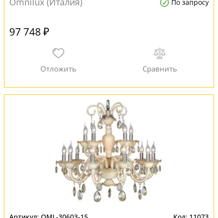
Omnilux (Италия)
По запросу
97 748 ₽
OML-30603-15
11073