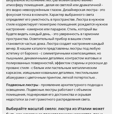
Визуальное исполнение люстры моментально меняет
атмосферу помещения , делая ее светлой или драматичной -
это видно невооружённым глазом. Дизайнерская люстра - это
фокусная точка в комнате. Характер выбранного света
определяет его уместность в пространстве. Люстра в нужном
стиле корректирует геометрию помещения: рождается нужное
настроение - камерное или парадное. Стиль, который вы
будете видеть каждый день, - это уверенность в гармонии
пространства. Осветительный прибор в вашем стиле
становится частью дома. Люстра создает настроение каждый
вечер. В нашем каталоге представлены люстры под любую
эстетику от барокко - с симметричными композициями, но
пышными, динамичными деталями, контрастом матовых и
полированных поверхностей, эффектом старины и роскоши до
прованс стиля - с белым или пастельным металлическим
каркасом, изящными коваными деталями, текстильными
абажурами с цветочным принтом, легкой потертостью .
Подвесные люстры
- проявление архитектурного подхода к
освещению. Подвесные люстры работают с объемом
помещения, подчеркивая его достоинства и скрывая
недостатки за счет грамотного распределения света.
Выбирайте масштаб смело: люстра из Италии может