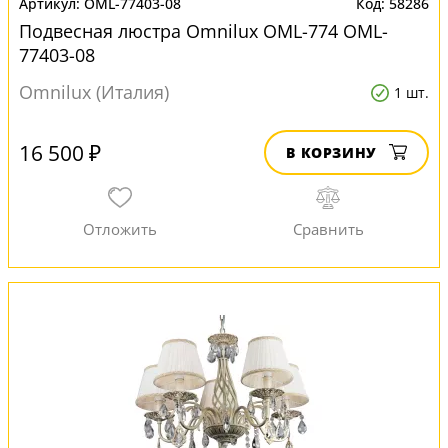
OML-77403-08
58286
Подвесная люстра Omnilux OML-774 OML-
77403-08
Omnilux (Италия)
1 шт.
16 500 ₽
В КОРЗИНУ