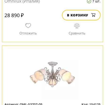
Omnilux (Италия)
7 шт.
28 890 ₽
В КОРЗИНУ
OML-53707-05
154125