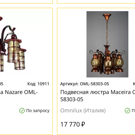
05
10911
OML-58303-05
а Nazare OML-
Подвесная люстра Maceira 
58303-05
Omnilux (Италия)
По запросу
П
17 770 ₽