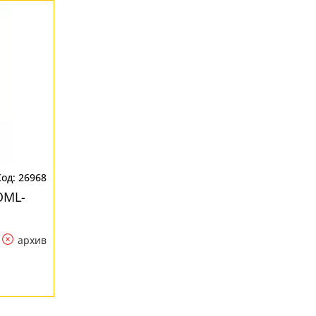
26968
OML-
архив