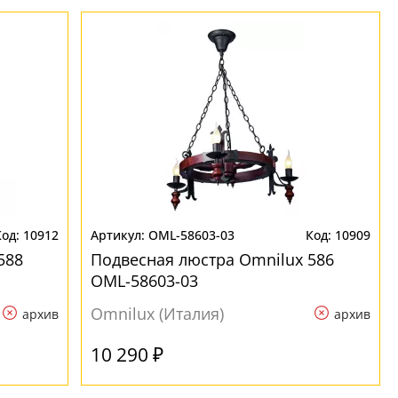
10912
OML-58603-03
10909
588
Подвесная люстра Omnilux 586
OML-58603-03
Omnilux (Италия)
архив
архив
10 290 ₽