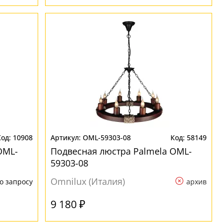
10908
OML-59303-08
58149
OML-
Подвесная люстра Palmela OML-
59303-08
Omnilux (Италия)
о запросу
архив
9 180 ₽