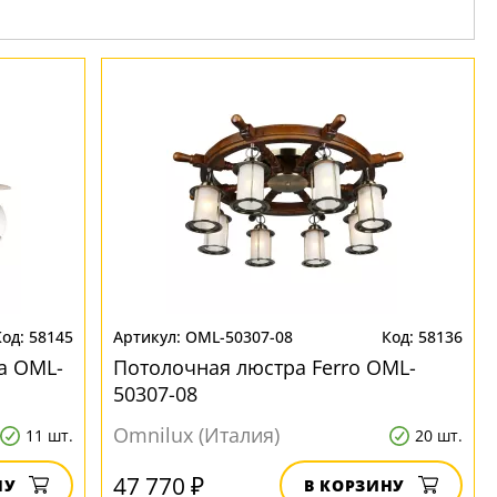
58145
OML-50307-08
58136
a OML-
Потолочная люстра Ferro OML-
50307-08
Omnilux (Италия)
11 шт.
20 шт.
47 770 ₽
НУ
В КОРЗИНУ