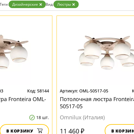
Золото
Теги:
Дизайнерские
Вид:
Люстры
Прозрачные
Хром
Черные
03
58144
OML-50517-05
ра Fronteira OML-
Потолочная люстра Fronteir
50517-05
Omnilux (Италия)
18 шт.
11 460 ₽
В КОРЗИНУ
В КОРЗИ