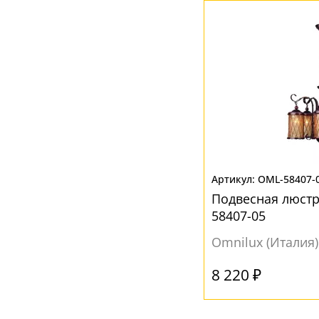
Ваш регион:
Москва
+7 (800) 775-63-32
- бесплатно по России
+7 (495) 255-03-21
- бесплатная доставка
OML-58407-
Подвесная люстр
58407-05
Omnilux (Италия)
8 220 ₽