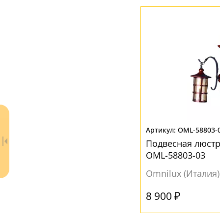
Стекло
(11)
ЦВЕТ ПЛАФОНОВ
Без плафона
(3)
Белый
(5)
Коричневый
(3)
Прозрачный
(3)
OML-58803-
Подвесная люстр
OML-58803-03
Omnilux (Италия)
8 900 ₽