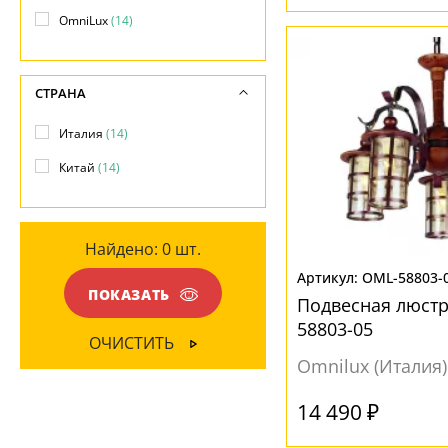
-
Дерево
(13)
OmniLux
(14)
ПОВЕРХНОСТЬ
Металл
(14)
Без плафона
(3)
СТРАНА
ПОВЕРХНОСТЬ
Глянцевый
(5)
Италия
(14)
Матовый
(5)
Глянцевый
(2)
Китай
(14)
Прозрачный
(2)
Матовый
(12)
Рельефный
(1)
Найдено:
0
шт.
НАПРАВЛЕНИЕ
OML-58803-
ПОКАЗАТЬ
Подвесная люстр
Без плафона
(3)
58803-05
Вниз
(11)
ОЧИСТИТЬ
Omnilux (Италия)
МАТЕРИАЛ
14 490 ₽
Без плафона
(3)