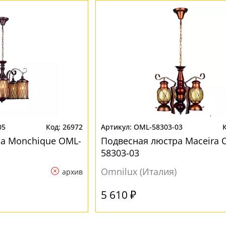
05
26972
OML-58303-03
а Monchique OML-
Подвесная люстра Maceira 
58303-03
Omnilux (Италия)
архив
5 610 ₽