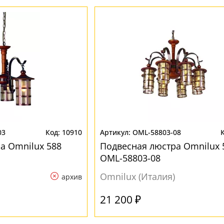
03
10910
OML-58803-08
а Omnilux 588
Подвесная люстра Omnilux 
OML-58803-08
Omnilux (Италия)
архив
21 200 ₽