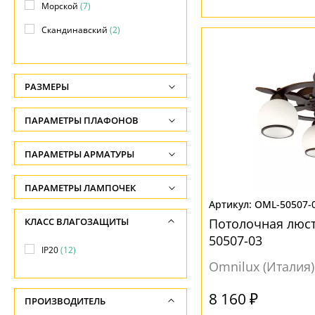
Морской
(7)
Скандинавский
(2)
Современный
(2)
РАЗМЕРЫ
Высота, см
ПАРАМЕТРЫ ПЛАФОНОВ
-
ФОРМА ПЛАФОНА
ПАРАМЕТРЫ АРМАТУРЫ
Диаметр, см
-
Без плафона
(3)
ЦВЕТ АРМАТУРЫ
ПАРАМЕТРЫ ЛАМПОЧЕК
Декоративный
(1)
OML-50507-
Количество ламп
Бежевый
(2)
КЛАСС ВЛАГОЗАЩИТЫ
Потолочная люст
Овал
(1)
-
Коричневый
(12)
50507-03
IP20
(12)
Сфера
(1)
Общая мощность ламп
Черный
(3)
Omnilux (Италия)
Цилиндр
(4)
-
8 160 ₽
МАТЕРИАЛ
Шар
(4)
ПРОИЗВОДИТЕЛЬ
Напряжение