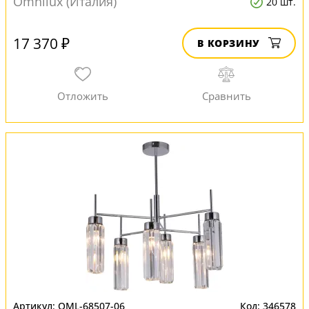
Omnilux (Италия)
20 шт.
17 370 ₽
В КОРЗИНУ
OML-68507-06
346578