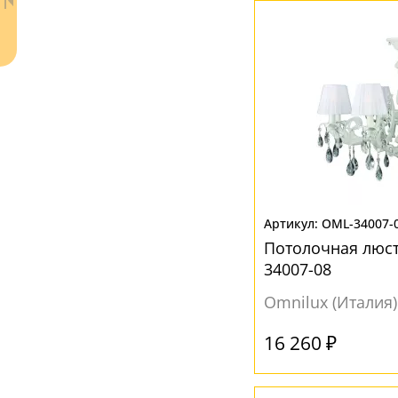
Прозрачный
(8)
Серый
(1)
Ваш регион:
Москва
+7 (800) 775-63-32
- бесплатно по России
OML-34007-
+7 (495) 255-03-21
Потолочная люст
- бесплатная доставка
34007-08
Omnilux (Италия)
16 260 ₽