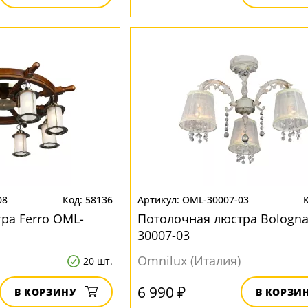
08
58136
OML-30007-03
ра Ferro OML-
Потолочная люстра Bologn
30007-03
Omnilux (Италия)
20 шт.
6 990 ₽
В КОРЗИНУ
В КОРЗИ