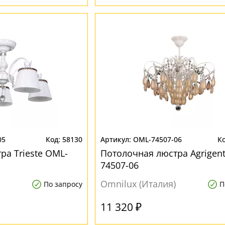
05
58130
OML-74507-06
ра Trieste OML-
Потолочная люстра Agrigen
74507-06
Omnilux (Италия)
По запросу
П
11 320 ₽