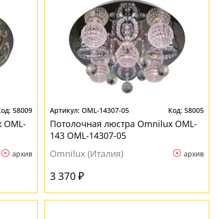
58009
OML-14307-05
58005
x OML-
Потолочная люстра Omnilux OML-
143 OML-14307-05
Omnilux (Италия)
архив
архив
3 370 ₽