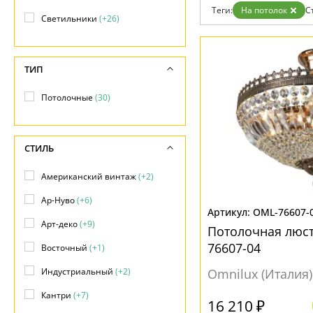
Дизайнерам
Теги:
На потолок
С
Светильники
(+26)
Бренды
Контакты
ТИП
Потолочные
(30)
СТИЛЬ
Американский винтаж
(+2)
Ар-Нуво
(+6)
OML-76607-
Арт-деко
(+9)
Потолочная люст
76607-04
Восточный
(+1)
Индустриальный
(+2)
Omnilux (Италия)
Кантри
(+7)
16 210 ₽