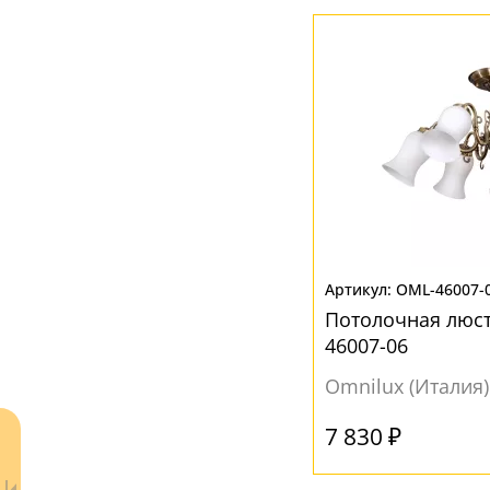
Вниз
(18)
МАТЕРИАЛ
Без плафона
(2)
Стекло
(22)
Текстиль
(5)
Хрусталь
(3)
OML-46007-
ЦВЕТ ПЛАФОНОВ
Потолочная люст
46007-06
Бежевый
(1)
Omnilux (Италия)
Без плафона
(2)
Бело-золотой
(1)
7 830 ₽
Белый
(19)