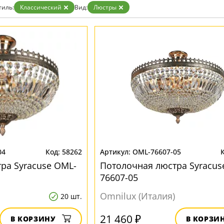
Золото
тиль:
Классический
Вид:
Люстры
Прозрачные
Хром
Черные
04
58262
OML-76607-05
ра Syracuse OML-
Потолочная люстра Syracus
76607-05
Omnilux (Италия)
20 шт.
21 460 ₽
В КОРЗИНУ
В КОРЗИ