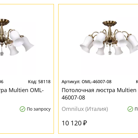
06
58118
OML-46007-08
ра Multien OML-
Потолочная люстра Multien
46007-08
Omnilux (Италия)
По запросу
П
10 120 ₽