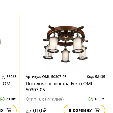
58263
OML-50307-05
58135
e OML-
Потолочная люстра Ferro OML-
50307-05
Omnilux (Италия)
20 шт.
18 шт.
27 010 ₽
НУ
В КОРЗИНУ