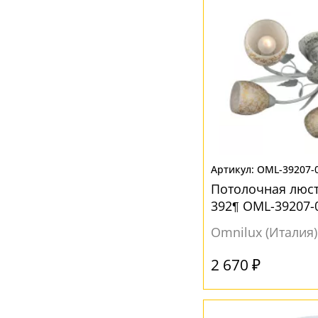
OML-39207-
Потолочная люст
392¶ OML-39207-
Omnilux (Италия)
2 670 ₽