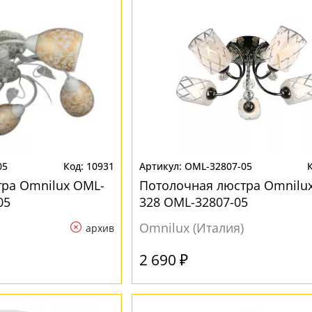
05
10931
OML-32807-05
ра Omnilux OML-
Потолочная люстра Omnilu
05
328 OML-32807-05
Omnilux (Италия)
архив
2 690 ₽