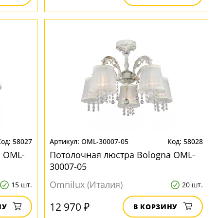
58027
OML-30007-05
58028
a OML-
Потолочная люстра Bologna OML-
30007-05
Omnilux (Италия)
15 шт.
20 шт.
12 970 ₽
НУ
В КОРЗИНУ