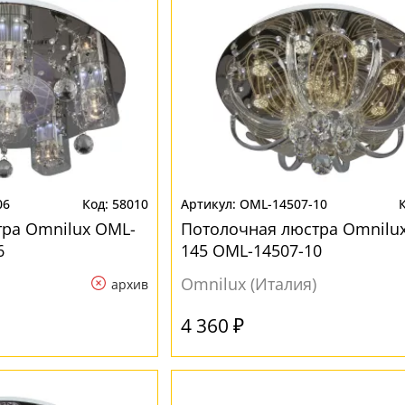
06
58010
OML-14507-10
ра Omnilux OML-
Потолочная люстра Omnilu
6
145 OML-14507-10
Omnilux (Италия)
архив
4 360 ₽