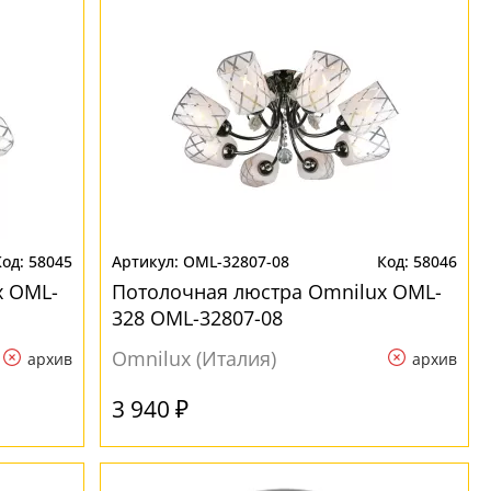
58045
OML-32807-08
58046
x OML-
Потолочная люстра Omnilux OML-
328 OML-32807-08
Omnilux (Италия)
архив
архив
3 940 ₽