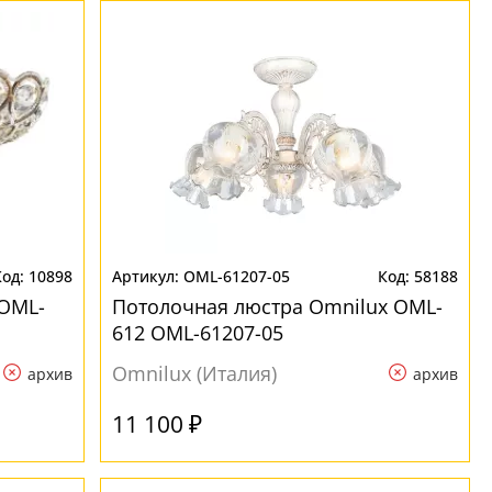
10898
OML-61207-05
58188
 OML-
Потолочная люстра Omnilux OML-
612 OML-61207-05
Omnilux (Италия)
архив
архив
11 100 ₽