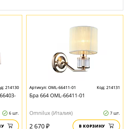
214130
OML-66411-01
214131
66403-
Бра 664 OML-66411-01
Omnilux (Италия)
6 шт.
7 шт.
2 670 ₽
НУ
В КОРЗИНУ