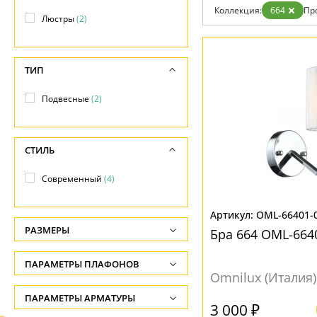
Дизайнерам
Коллекция:
664
Пр
Люстры
(2)
Бренды
Контакты
ТИП
Подвесные
(2)
СТИЛЬ
Современный
(4)
OML-66401-
РАЗМЕРЫ
Бра 664 OML-664
Высота, см
ПАРАМЕТРЫ ПЛАФОНОВ
-
Omnilux (Италия)
ФОРМА ПЛАФОНА
ПАРАМЕТРЫ АРМАТУРЫ
Длина подвеса, см
3 000 ₽