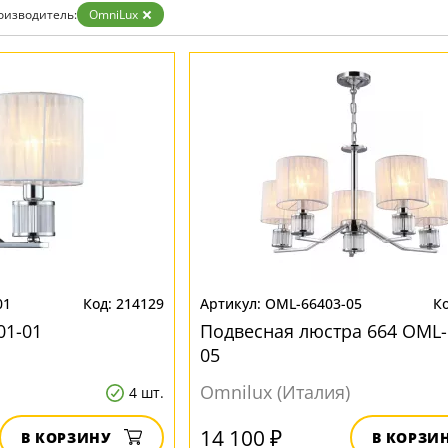
Золото
оизводитель:
OmniLux
Прозрачные
Хром
Черные
01
214129
OML-66403-05
01-01
Подвесная люстра 664 OML-
05
Omnilux (Италия)
4 шт.
14 100 ₽
В КОРЗИНУ
В КОРЗИ