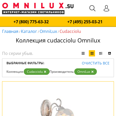
+7 (800) 775-63-32
+7 (495) 255-03-21
Главная
Каталог
OmniLux
Cudacciolu
/
/
/
Коллекция cudacciolu Omnilux
ОЧИСТИТЬ ВСЕ
ВЫБРАННЫЕ ФИЛЬТРЫ:
Коллекция:
Cudacciolu
Производитель:
OmniLux