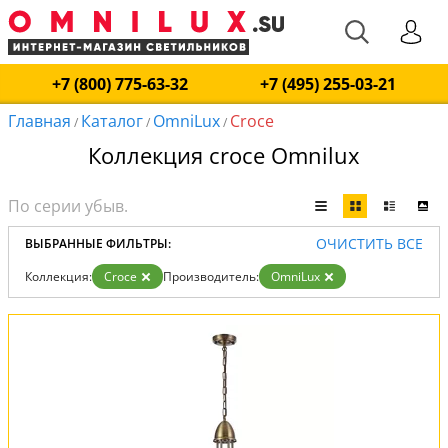
+7 (800) 775-63-32
+7 (495) 255-03-21
Главная
Каталог
OmniLux
Croce
/
/
/
Коллекция croce Omnilux
ОЧИСТИТЬ ВСЕ
ВЫБРАННЫЕ ФИЛЬТРЫ:
Коллекция:
Croce
Производитель:
OmniLux