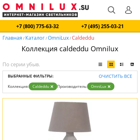
+7 (800) 775-63-32
+7 (495) 255-03-21
Главная
Каталог
OmniLux
Caldeddu
/
/
/
Коллекция caldeddu Omnilux
ОЧИСТИТЬ ВСЕ
ВЫБРАННЫЕ ФИЛЬТРЫ:
Коллекция:
Caldeddu
Производитель:
OmniLux