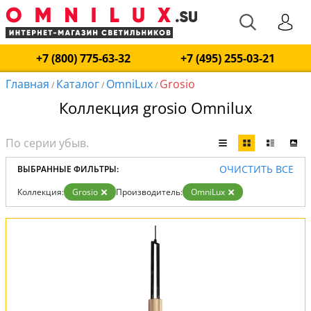
+7 (800) 775-63-32
+7 (495) 255-03-21
Главная
Каталог
OmniLux
Grosio
/
/
/
Коллекция grosio Omnilux
ОЧИСТИТЬ ВСЕ
ВЫБРАННЫЕ ФИЛЬТРЫ:
Коллекция:
Grosio
Производитель:
OmniLux