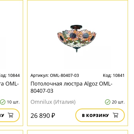
10844
OML-80407-03
10841
ra OML-
Потолочная люстра Algoz OML-
80407-03
Omnilux (Италия)
10 шт.
20 шт.
26 890 ₽
НУ
В КОРЗИНУ