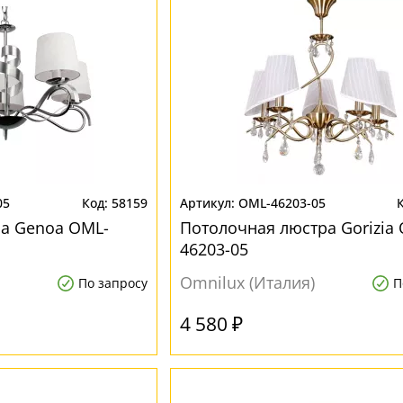
05
58159
OML-46203-05
ра Genoa OML-
Потолочная люстра Gorizia
46203-05
Omnilux (Италия)
По запросу
П
4 580 ₽