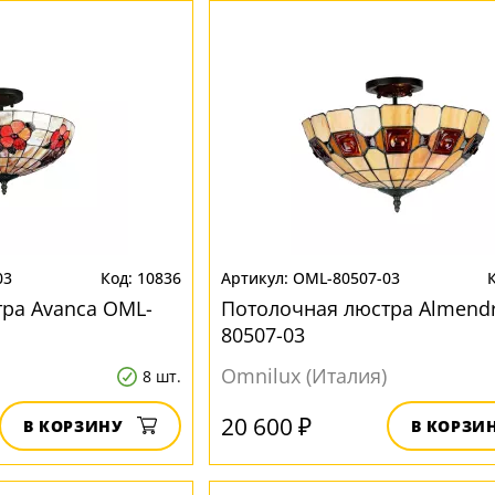
03
10836
OML-80507-03
ра Avanca OML-
Потолочная люстра Almend
80507-03
Omnilux (Италия)
8 шт.
20 600 ₽
В КОРЗИНУ
В КОРЗИ