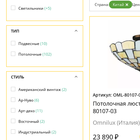
Дизайнерам
Страна:
Китай
Цен
Светильники
(+5)
Бренды
Контакты
ТИП
Подвесные
(10)
Потолочные
(102)
СТИЛЬ
Американский винтаж
(2)
OML-80107-
Ар-Нуво
(6)
Потолочная люст
80107-03
Арт-деко
(11)
Восточный
(2)
Omnilux (Италия)
Индустриальный
(2)
23 890 ₽