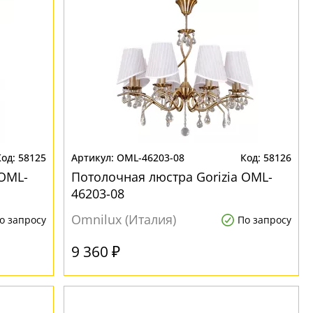
58125
OML-46203-08
58126
 OML-
Потолочная люстра Gorizia OML-
46203-08
Omnilux (Италия)
о запросу
По запросу
9 360 ₽