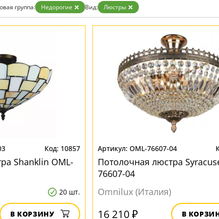
Золото
овая группа:
Недорогие
Вид:
Люстры
Прозрачные
Хром
Черные
03
10857
OML-76607-04
ра Shanklin OML-
Потолочная люстра Syracus
76607-04
Omnilux (Италия)
20 шт.
16 210 ₽
В КОРЗИНУ
В КОРЗИ