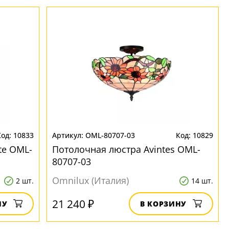
10833
OML-80707-03
10829
te OML-
Потолочная люстра Avintes OML-
80707-03
Omnilux (Италия)
2 шт.
14 шт.
21 240 ₽
НУ
В КОРЗИНУ