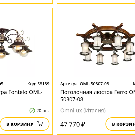
05
58139
OML-50307-08
ра Fontelo OML-
Потолочная люстра Ferro O
50307-08
Omnilux (Италия)
20 шт.
47 770 ₽
В КОРЗИНУ
В КОРЗИ