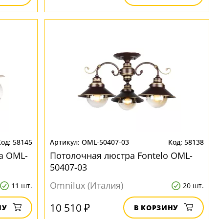
58145
OML-50407-03
58138
a OML-
Потолочная люстра Fontelo OML-
50407-03
Omnilux (Италия)
11 шт.
20 шт.
10 510 ₽
НУ
В КОРЗИНУ