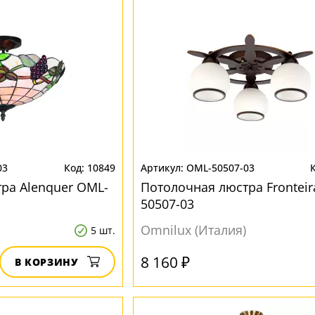
03
10849
OML-50507-03
ра Alenquer OML-
Потолочная люстра Fronteir
50507-03
Omnilux (Италия)
5 шт.
8 160 ₽
В КОРЗИНУ