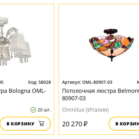
05
58028
OML-80907-03
ра Bologna OML-
Потолочная люстра Belmon
80907-03
Omnilux (Италия)
20 шт.
20 270 ₽
В КОРЗИНУ
В КОРЗИ