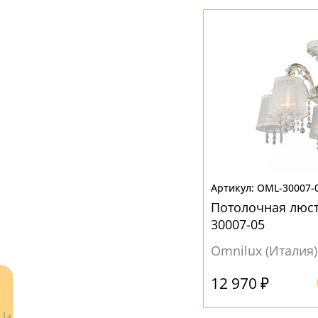
Сатин
(2)
Вверх
(11)
Вниз
(63)
МАТЕРИАЛ
Без плафона
(1)
Металл
(1)
Стекло
(99)
Текстиль
(8)
OML-30007-
Потолочная люст
Хрусталь
(4)
30007-05
Omnilux (Италия)
ЦВЕТ ПЛАФОНОВ
Бежевый
(2)
12 970 ₽
Без плафона
(1)