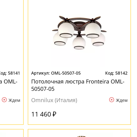
58141
OML-50507-05
58142
a OML-
Потолочная люстра Fronteira OML-
50507-05
Omnilux (Италия)
Ждем
Ждем
11 460 ₽