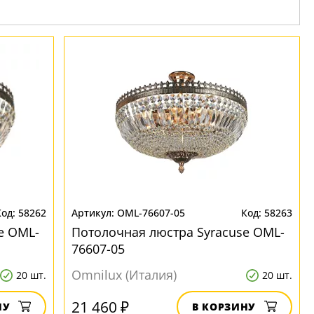
58262
OML-76607-05
58263
e OML-
Потолочная люстра Syracuse OML-
76607-05
Omnilux (Италия)
20 шт.
20 шт.
21 460 ₽
НУ
В КОРЗИНУ