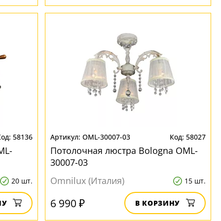
58136
OML-30007-03
58027
ML-
Потолочная люстра Bologna OML-
30007-03
Omnilux (Италия)
20 шт.
15 шт.
6 990 ₽
НУ
В КОРЗИНУ