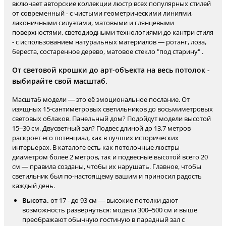
включает авторские коллекции люстр всех популярных стилей
от современный - с чистыми геометрическими линиями,
лаконичными силуэтами, матовыми и глянцевыми
поверхностями, светодиодными технологиями до кантри стиля
- с использованием натуральных материалов — ротанг, лоза,
береста, состаренное дерево, матовое стекло "под старину" .
От световой крошки до арт-объекта на весь потолок -
выбирайте свой масштаб.
Масштаб модели — это её эмоциональное послание. От
изящных 15-сантиметровых светильников до восьмиметровых
световых облаков. Панельный дом? Подойдут модели высотой
15–30 см. Двусветный зал? Подвес длиной до 13,7 метров
раскроет его потенциал, как в лучших исторических
интерьерах. В каталоге есть как потолочные люстры
диаметром более 2 метров, так и подвесные высотой всего 20
см — правила созданы, чтобы их нарушать. Главное, чтобы
светильник был по-настоящему вашим и приносил радость
каждый день.
Высота.
от 17 - до 93 см — высокие потолки дают
возможность развернуться: модели 300–500 см и выше
преображают обычную гостиную в парадный зал с