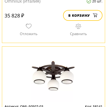
Omnilux (Италия)
20 шт.
35 828 ₽
В КОРЗИНУ
OML-50507-03
58141