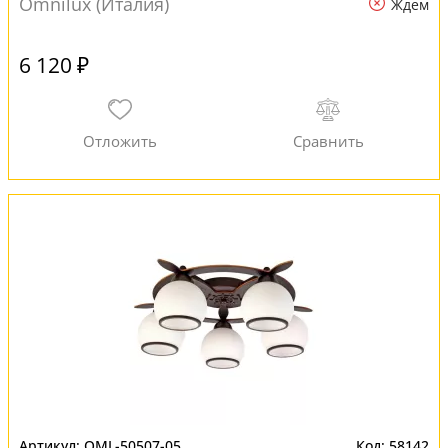
Omnilux (Италия)
Ждем
6 120 ₽
OML-50507-05
58142