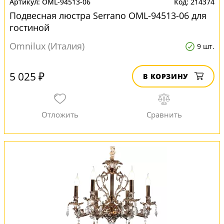
OML-94513-06
214374
Подвесная люстра Serrano OML-94513-06 для
гостиной
Omnilux (Италия)
9 шт.
5 025 ₽
В КОРЗИНУ