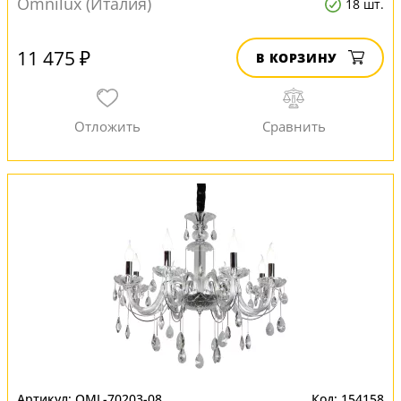
Omnilux (Италия)
18 шт.
11 475 ₽
В КОРЗИНУ
OML-70203-08
154158