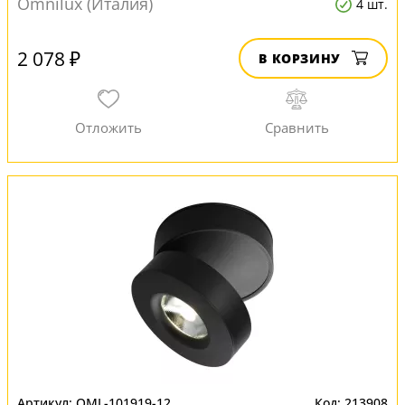
Omnilux (Италия)
4 шт.
2 078 ₽
В КОРЗИНУ
OML-101919-12
213908