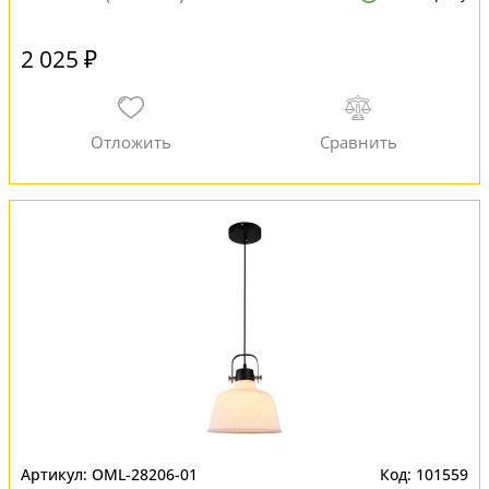
2 025 ₽
OML-28206-01
101559