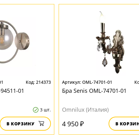
01
214373
OML-74701-01
-94511-01
Бра Senis OML-74701-01
Omnilux (Италия)
3 шт.
4 950 ₽
В КОРЗИНУ
В КОРЗИ