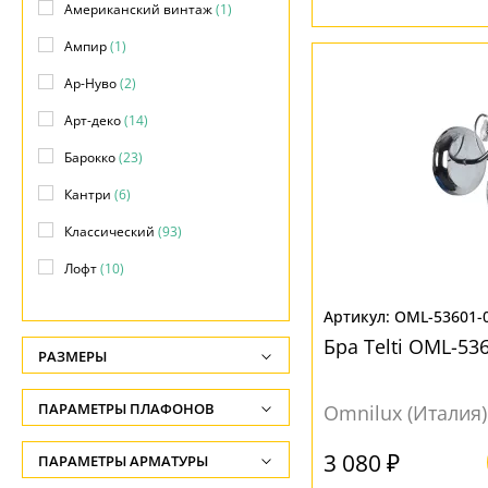
Американский винтаж
(1)
Ампир
(1)
Ар-Нуво
(2)
Арт-деко
(14)
Барокко
(23)
Кантри
(6)
Классический
(93)
Лофт
(10)
Модерн
(45)
OML-53601-
Морской
(3)
Бра Telti OML-53
РАЗМЕРЫ
Прованс
(9)
Высота, см
ПАРАМЕТРЫ ПЛАФОНОВ
Omnilux (Италия)
Современный
(41)
-
Хай-тек
(4)
ФОРМА ПЛАФОНА
3 080 ₽
ПАРАМЕТРЫ АРМАТУРЫ
Глубина, см