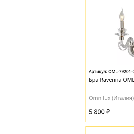
Коричневый
(7)
Прозрачный
(31)
Серый
(16)
Хром
(1)
Черный
(9)
Янтарный
(2)
OML-79201-
Бра Ravenna OML
Omnilux (Италия)
5 800 ₽