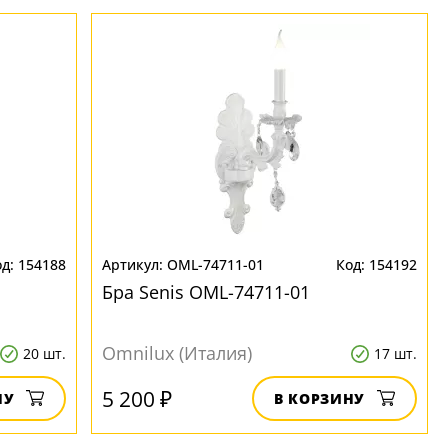
154188
OML-74711-01
154192
Бра Senis OML-74711-01
Omnilux (Италия)
20 шт.
17 шт.
5 200 ₽
НУ
В КОРЗИНУ