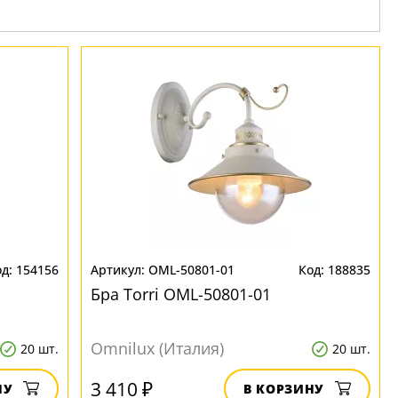
154156
OML-50801-01
188835
Бра Torri OML-50801-01
Omnilux (Италия)
20 шт.
20 шт.
3 410 ₽
НУ
В КОРЗИНУ