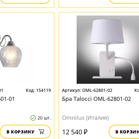
01
154119
OML-62801-02
601-01
Бра Talocci OML-62801-02
Omnilux (Италия)
20 шт.
12 540 ₽
В КОРЗИНУ
В КОРЗИ