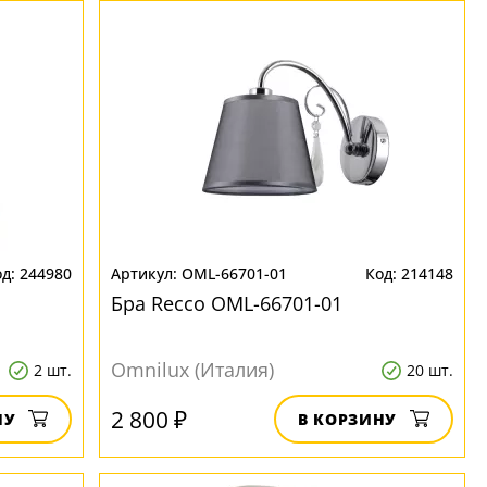
244980
OML-66701-01
214148
Бра Recco OML-66701-01
Omnilux (Италия)
2 шт.
20 шт.
2 800 ₽
НУ
В КОРЗИНУ