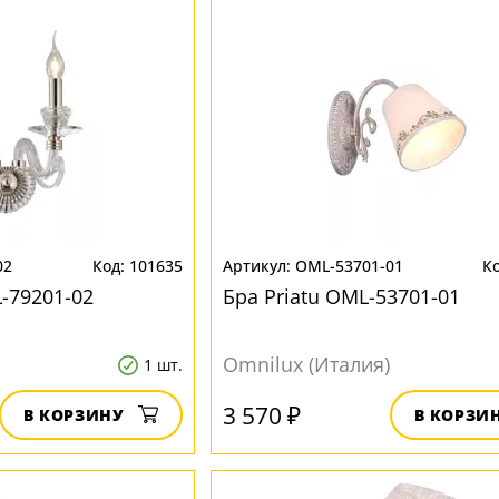
02
101635
OML-53701-01
-79201-02
Бра Priatu OML-53701-01
Omnilux (Италия)
1 шт.
3 570 ₽
В КОРЗИНУ
В КОРЗИ