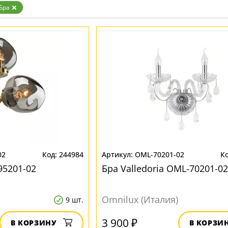
Золото
Бра
Прозрачные
Хром
Черные
02
244984
OML-70201-02
95201-02
Бра Valledoria OML-70201-02
Omnilux (Италия)
9 шт.
3 900 ₽
В КОРЗИНУ
В КОРЗИ