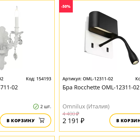
-50%
02
154193
OML-12311-02
4711-02
Бра Rocchette OML-12311-02
Omnilux (Италия)
2 шт.
4 400 ₽
2 191 ₽
В КОРЗИНУ
В КОРЗИ