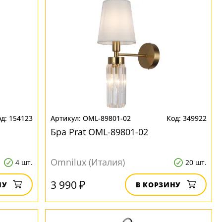
154123
OML-89801-02
349922
Бра Prat OML-89801-02
Omnilux (Италия)
4 шт.
20 шт.
3 990 ₽
НУ
В КОРЗИНУ