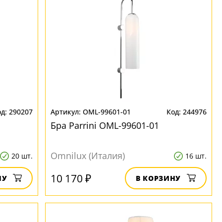
290207
OML-99601-01
244976
Бра Parrini OML-99601-01
Omnilux (Италия)
20 шт.
16 шт.
10 170 ₽
НУ
В КОРЗИНУ