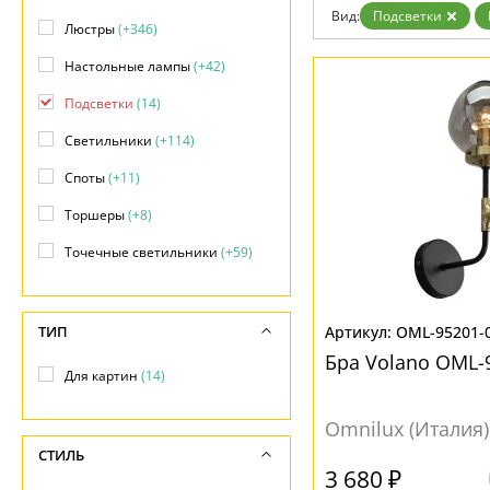
Дизайнерам
Вид:
Подсветки
Люстры
(+346)
Бренды
Контакты
Настольные лампы
(+42)
Подсветки
(14)
Светильники
(+114)
Споты
(+11)
Торшеры
(+8)
Точечные светильники
(+59)
ТИП
OML-95201-
Бра Volano OML-
Для картин
(14)
Omnilux (Италия)
СТИЛЬ
3 680 ₽