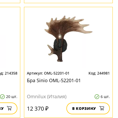
214358
OML-52201-01
244981
Бра Sinio OML-52201-01
Omnilux (Италия)
20 шт.
6 шт.
12 370 ₽
НУ
В КОРЗИНУ