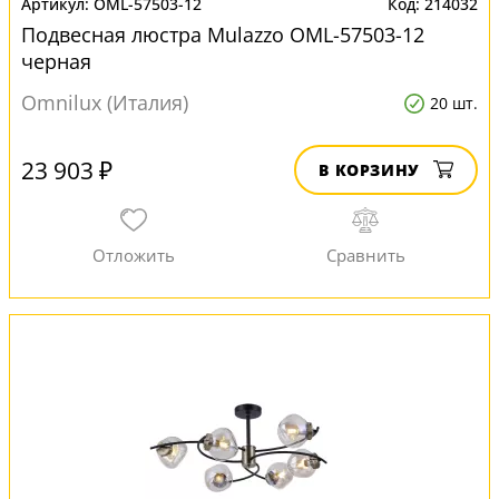
OML-57503-12
214032
Подвесная люстра Mulazzo OML-57503-12
черная
Omnilux (Италия)
20 шт.
23 903 ₽
В КОРЗИНУ