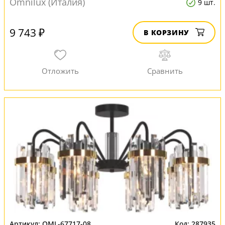
Omnilux (Италия)
9 шт.
9 743 ₽
В КОРЗИНУ
OML-67717-08
287935