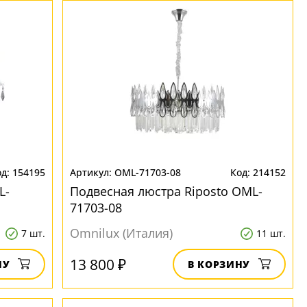
154195
OML-71703-08
214152
L-
Подвесная люстра Riposto OML-
71703-08
Omnilux (Италия)
7 шт.
11 шт.
13 800 ₽
НУ
В КОРЗИНУ