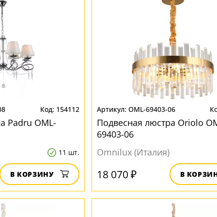
08
154112
OML-69403-06
а Padru OML-
Подвесная люстра Oriolo O
69403-06
Omnilux (Италия)
11 шт.
18 070 ₽
В КОРЗИНУ
В КОРЗИ