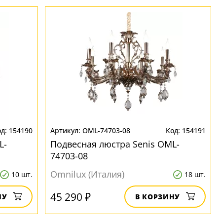
154190
OML-74703-08
154191
L-
Подвесная люстра Senis OML-
74703-08
Omnilux (Италия)
10 шт.
18 шт.
45 290 ₽
НУ
В КОРЗИНУ