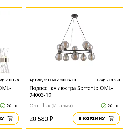
290178
OML-94003-10
214360
 OML-
Подвесная люстра Sorrento OML-
94003-10
Omnilux (Италия)
20 шт.
20 шт.
20 580 ₽
НУ
В КОРЗИНУ