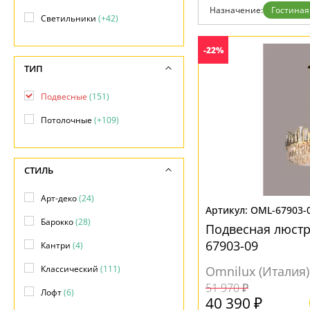
Дизайнерам
Назначение:
Гостиная
Светильники
(+42)
Бренды
Контакты
-22%
ТИП
Подвесные
(151)
Потолочные
(+109)
СТИЛЬ
Арт-деко
(24)
OML-67903-
Барокко
(28)
Подвесная люстра
67903-09
Кантри
(4)
Классический
(111)
Omnilux (Италия)
51 970 ₽
Лофт
(6)
40 390 ₽