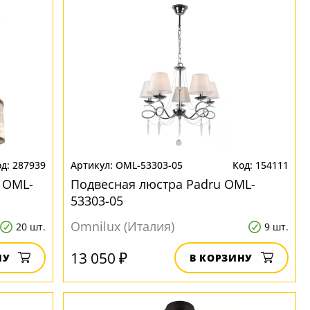
287939
OML-53303-05
154111
 OML-
Подвесная люстра Padru OML-
53303-05
Omnilux (Италия)
20 шт.
9 шт.
13 050 ₽
НУ
В КОРЗИНУ