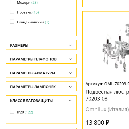
Модерн
(23)
Прованс
(15)
Скандинавский
(1)
Современный
(12)
РАЗМЕРЫ
Высота, см
ПАРАМЕТРЫ ПЛАФОНОВ
-
ФОРМА ПЛАФОНА
ПАРАМЕТРЫ АРМАТУРЫ
Длина подвеса, см
-
Без плафона
(23)
OML-70203-
ЦВЕТ АРМАТУРЫ
ПАРАМЕТРЫ ЛАМПОЧЕК
Подвесная люстра
Ширина, см
Декоративный
(11)
Количество ламп
Бежевый
(2)
70203-08
КЛАСС ВЛАГОЗАЩИТЫ
-
Конус
(36)
-
Белый
(21)
Omnilux (Италия)
Диаметр, см
IP20
(122)
Цветок
(1)
Общая мощность ламп
Бронза
(26)
-
13 800 ₽
Цилиндр
(43)
-
Желтый
(5)