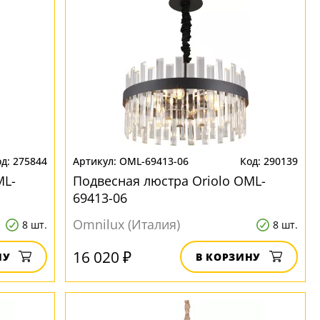
275844
OML-69413-06
290139
ML-
Подвесная люстра Oriolo OML-
69413-06
Omnilux (Италия)
8 шт.
8 шт.
16 020 ₽
НУ
В КОРЗИНУ