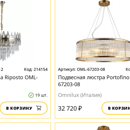
12
214154
OML-67203-08
а Riposto OML-
Подвесная люстра Portofino
67203-08
Omnilux (Италия)
19 шт.
32 720 ₽
В КОРЗИНУ
В КОРЗИ