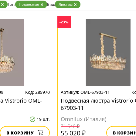
Золото
Тип:
Подвесные
Вид:
Люстры
Прозрачные
Хром
Черные
-23%
09
285970
OML-67903-11
 Vistrorio OML-
Подвесная люстра Vistrorio
67903-11
Omnilux (Италия)
19 шт.
71 540 ₽
55 020 ₽
В КОРЗИНУ
В КОРЗИ