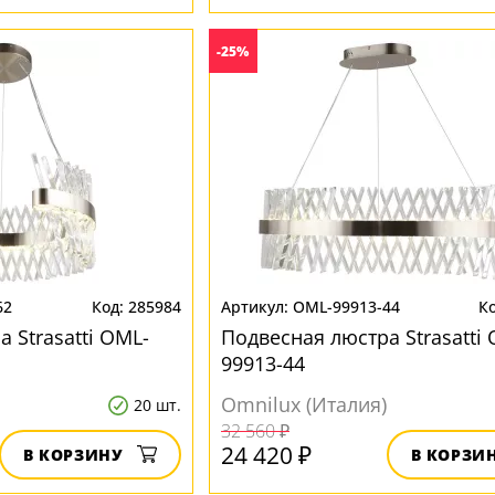
-25%
62
285984
OML-99913-44
 Strasatti OML-
Подвесная люстра Strasatti
99913-44
Omnilux (Италия)
20 шт.
32 560 ₽
24 420 ₽
В КОРЗИНУ
В КОРЗИ