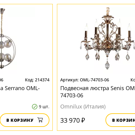
06
214374
OML-74703-06
а Serrano OML-
Подвесная люстра Senis OM
74703-06
Omnilux (Италия)
9 шт.
33 970 ₽
В КОРЗИНУ
В КОРЗИ