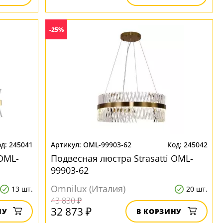
-25%
245041
OML-99903-62
245042
 OML-
Подвесная люстра Strasatti OML-
99903-62
Omnilux (Италия)
13 шт.
20 шт.
43 830 ₽
32 873 ₽
НУ
В КОРЗИНУ