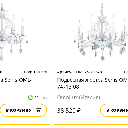
06
154194
OML-74713-08
а Senis OML-
Подвесная люстра Senis OM
74713-08
Omnilux (Италия)
11 шт.
38 520 ₽
В КОРЗИНУ
В КОРЗИ