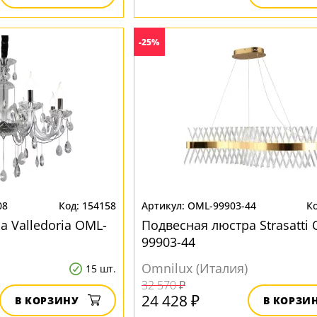
-25%
08
154158
OML-99903-44
 Valledoria OML-
Подвесная люстра Strasatti
99903-44
Omnilux (Италия)
15 шт.
32 570 ₽
24 428 ₽
В КОРЗИНУ
В КОРЗИ