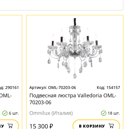
290161
OML-70203-06
154157
 OML-
Подвесная люстра Valledoria OML-
70203-06
Omnilux (Италия)
6 шт.
18 шт.
15 300 ₽
НУ
В КОРЗИНУ