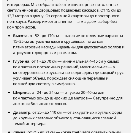
интерьерах. Мы собрали всё: от миниатюрных потолочных
светильников до дворцовых подвесных каскадов. От 15 см до
13,7 метров в длину. От скромной квартиры до просторного
пентхауса. Размер имеет значение — а мы даём выбор без
компромиссов.
Высота.
от 52 - до 170 см — плоские потолочные варианты
15–25 см актуальны даже в хрущёвках, тогда как
пятиметровые каскады идеальны для двухсветных холлов и
атриумов с дворцовым размахом.
Глубина.
от 1 - до 70 см — минимальная 4–15 см у самых
компактных потолочных решений, максимальная — у
многоуровневых хрустальных водопадов, где каждый ярус
усиливает объём, порождает сияющие переливы и
волшебную световую симфонию.
Ширина.
от 24 - до 24 см — от узких 20–40 см для
компактных зон до широких 2,8 метров — безупречно для
лофтов и больших столовых.
Диаметр.
от 25 - до 110 см — от аккуратных круглых форм
до крупных световых объектов, становящихся главной
темой интерьера.
Длина.
от 71 - до 71 см — когда требуется осветить одним