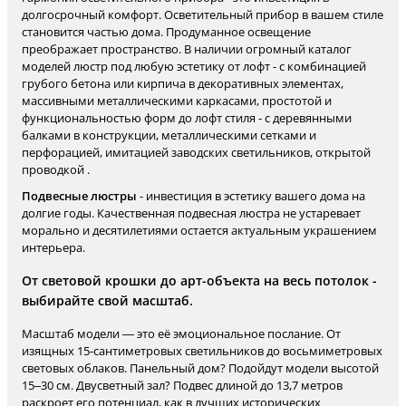
долгосрочный комфорт. Осветительный прибор в вашем стиле
становится частью дома. Продуманное освещение
преображает пространство. В наличии огромный каталог
моделей люстр под любую эстетику от лофт - с комбинацией
грубого бетона или кирпича в декоративных элементах,
массивными металлическими каркасами, простотой и
функциональностью форм до лофт стиля - с деревянными
балками в конструкции, металлическими сетками и
перфорацией, имитацией заводских светильников, открытой
проводкой .
Подвесные люстры
- инвестиция в эстетику вашего дома на
долгие годы. Качественная подвесная люстра не устаревает
морально и десятилетиями остается актуальным украшением
интерьера.
От световой крошки до арт-объекта на весь потолок -
выбирайте свой масштаб.
Масштаб модели — это её эмоциональное послание. От
изящных 15-сантиметровых светильников до восьмиметровых
световых облаков. Панельный дом? Подойдут модели высотой
15–30 см. Двусветный зал? Подвес длиной до 13,7 метров
раскроет его потенциал, как в лучших исторических