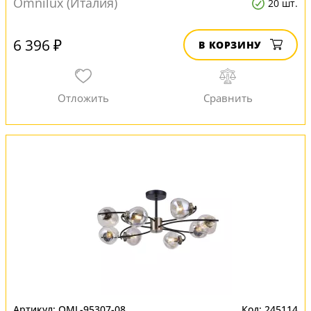
Omnilux (Италия)
20 шт.
6 396 ₽
В КОРЗИНУ
OML-95307-08
245114