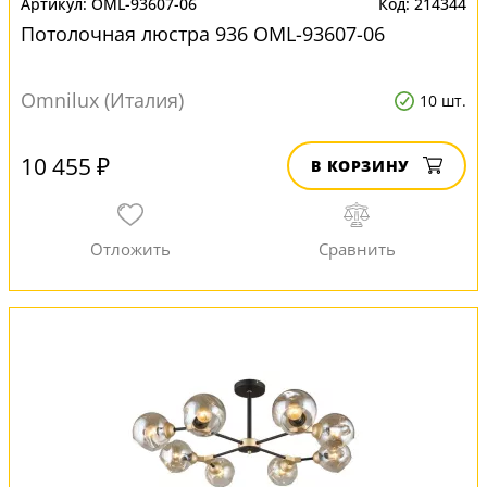
OML-93607-06
214344
Потолочная люстра 936 OML-93607-06
Omnilux (Италия)
10 шт.
10 455 ₽
В КОРЗИНУ