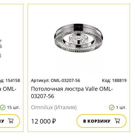
154158
OML-03207-56
188819
a OML-
Потолочная люстра Valle OML-
03207-56
Omnilux (Италия)
15 шт.
1 шт.
12 000 ₽
НУ
В КОРЗИНУ