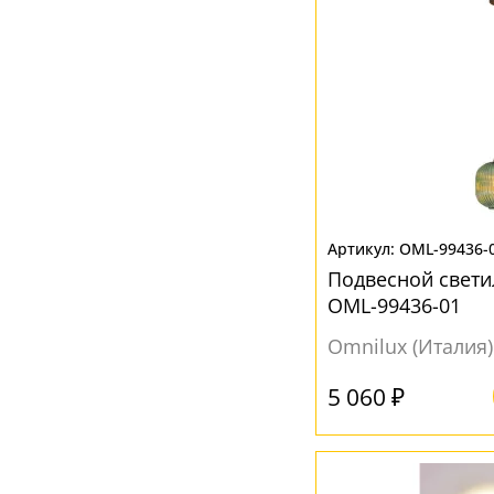
Разноцветный
(5)
Серебро
(1)
Серый
(33)
Хром
(1)
Черный
(34)
Янтарный
(7)
OML-99436-
Подвесной светил
OML-99436-01
Omnilux (Италия)
5 060 ₽