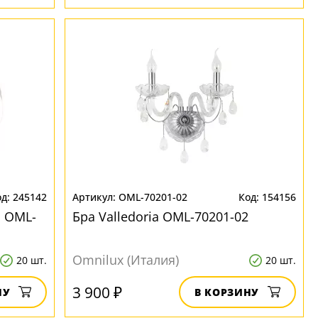
245142
OML-70201-02
154156
s OML-
Бра Valledoria OML-70201-02
Omnilux (Италия)
20 шт.
20 шт.
3 900 ₽
НУ
В КОРЗИНУ