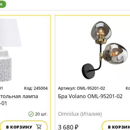
Золото
Прозрачные
Хром
Черные
01
245004
OML-95201-02
стольная лампа
Бра Volano OML-95201-02
-01
Omnilux (Италия)
20 шт.
3 680 ₽
В КОРЗИНУ
В КОРЗИ