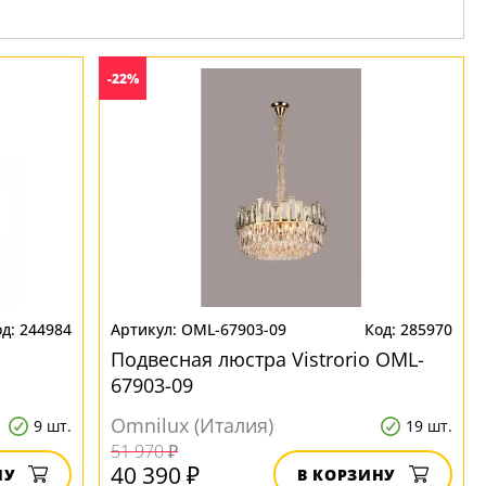
-22%
244984
OML-67903-09
285970
Подвесная люстра Vistrorio OML-
67903-09
Omnilux (Италия)
9 шт.
19 шт.
51 970 ₽
40 390 ₽
НУ
В КОРЗИНУ