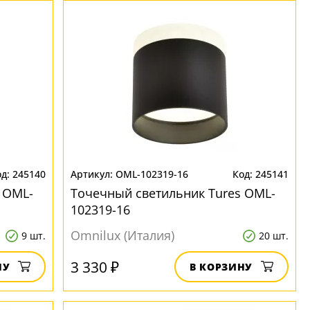
245140
OML-102319-16
245141
 OML-
Точечный светильник Tures OML-
102319-16
Omnilux (Италия)
9 шт.
20 шт.
3 330 ₽
НУ
В КОРЗИНУ