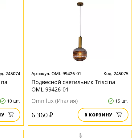
245074
OML-99426-01
245075
ina
Подвесной светильник Triscina
OML-99426-01
Omnilux (Италия)
10 шт.
15 шт.
6 360 ₽
НУ
В КОРЗИНУ