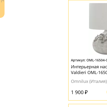
Прозрачный
(1)
Рельефный
(20)
МАТЕРИАЛ
Акрил
(15)
Без плафона
(44)
Металл
(37)
Пластик
(40)
Ваш регион:
Москва
Стекло
(160)
+7 (800) 775-63-32
- бесплатно по России
OML-16504-
Текстиль
(8)
+7 (495) 255-03-21
Интерьерная на
- бесплатная доставка
Ткань
(156)
Valdieri OML-165
Хрусталь
(29)
Omnilux (Италия)
ЦВЕТ ПЛАФОНОВ
1 900 ₽
Бежевый
(43)