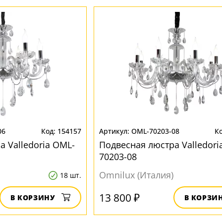
06
154157
OML-70203-08
 Valledoria OML-
Подвесная люстра Valledori
70203-08
Omnilux (Италия)
18 шт.
13 800 ₽
В КОРЗИНУ
В КОРЗИ