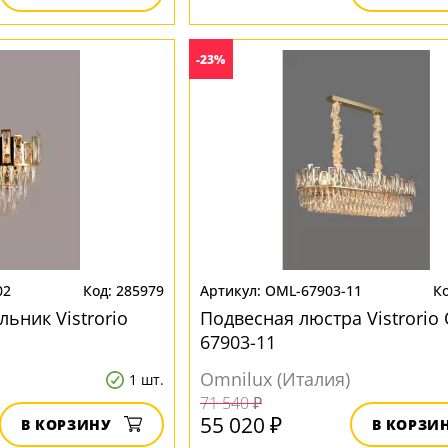
-23%
02
285979
OML-67903-11
ьник Vistrorio
Подвесная люстра Vistrorio
67903-11
Omnilux (Италия)
1 шт.
71 540 ₽
55 020 ₽
В КОРЗИНУ
В КОРЗИ