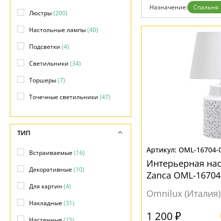
Дизайнерам
Назначение:
Спальня
Люстры
(200)
Бренды
Контакты
Настольные лампы
(40)
Подсветки
(4)
Светильники
(34)
Торшеры
(7)
Точечные светильники
(47)
ТИП
OML-16704-
Встраиваемые
(16)
Интерьерная на
Декоративные
(10)
Zanca OML-16704
Для картин
(4)
Omnilux (Италия)
Накладные
(31)
1 200 ₽
Настенные
(15)