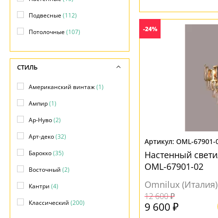
Подвесные
(112)
-24%
Потолочные
(107)
СТИЛЬ
Американский винтаж
(1)
Ампир
(1)
Ар-Нуво
(2)
Арт-деко
(32)
OML-67901-
Барокко
(35)
Настенный светил
OML-67901-02
Восточный
(2)
Omnilux (Италия)
Кантри
(4)
12 600 ₽
Классический
(200)
9 600 ₽