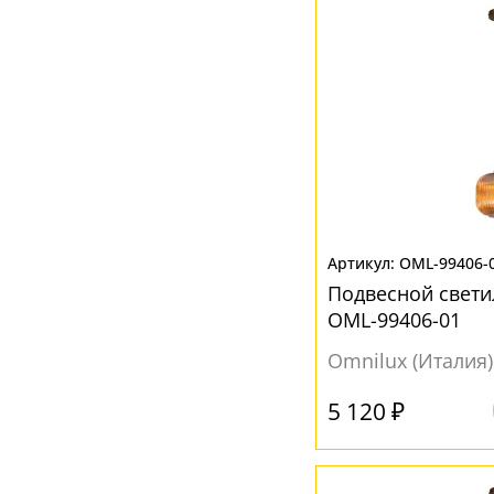
Без плафона
(17)
Белый
(241)
Бирюзовый
(2)
Бронза
(4)
Голубой
(1)
Дымчатый
(2)
Желтый
(8)
OML-99406-
Зеленый
(2)
Подвесной светил
Зеркало
(3)
OML-99406-01
Зеркальный
(3)
Omnilux (Италия)
Коричневый
(3)
5 120 ₽
Красный
(1)
Прозрачный
(96)