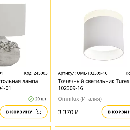
01
245003
OML-102309-16
стольная лампа
Точечный светильник Tures
04-01
102309-16
Omnilux (Италия)
20 шт.
3 370 ₽
В КОРЗИНУ
В КОРЗИ