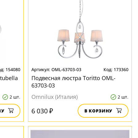
154080
OML-63703-03
173360
tubella
Подвесная люстра Toritto OML-
63703-03
Omnilux (Италия)
2 шт.
2 шт.
6 030 ₽
НУ
В КОРЗИНУ