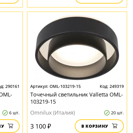
290161
OML-103219-15
249319
 OML-
Точечный светильник Valletta OML-
103219-15
Omnilux (Италия)
6 шт.
20 шт.
3 100 ₽
НУ
В КОРЗИНУ