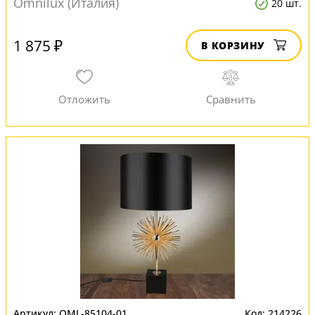
Omnilux (Италия)
20 шт.
1 875 ₽
В КОРЗИНУ
OML-85104-01
214226