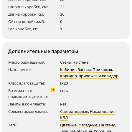
Ширина коробки, см:
22
Длина коробки, см:
36
Объем коробки,м3:
0
Вес коробки, кг:
1
Дополнительные параметры
Место размещения:
Стена
,
На стене
Назначение:
Кабинет
,
Ванная
,
Прихожая
,
Коридор
,
прихожая и коридор
Класс влагозащиты:
IP20
?
Возможность
есть
подключить диммер:
Лампы в комплекте:
нет
Совместимые лампы:
Светодиодные
,
Накаливания
,
КЛЛ
Теги:
Цветные
,
Фасадные
,
На стену
,
Лучшие
,
Ильича
,
Хорошие
,