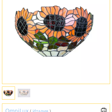
Вся коллекция
Оплата и доставка
Обмен и возврат
Установка
FAQ
Отзывы
OmniLux
(
Италия
)